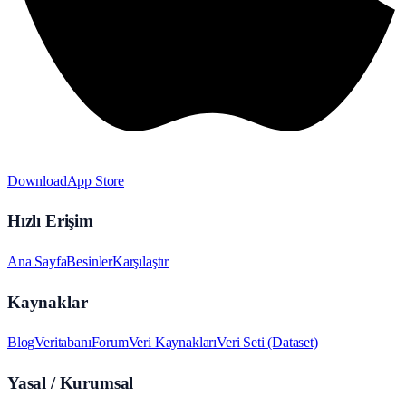
Download
App Store
Hızlı Erişim
Ana Sayfa
Besinler
Karşılaştır
Kaynaklar
Blog
Veritabanı
Forum
Veri Kaynakları
Veri Seti (Dataset)
Yasal / Kurumsal