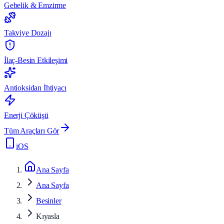
Gebelik & Emzirme
Takviye Dozajı
İlaç-Besin Etkileşimi
Antioksidan İhtiyacı
Enerji Çöküşü
Tüm Araçları Gör
iOS
Ana Sayfa
Ana Sayfa
Besinler
Kıyasla