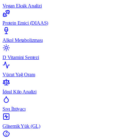
Vegan Eksik Analizi
Protein Emici (DIAAS)
Alkol Metabolizması
D Vitamini Sentezi
Vücut Yağ Oranı
İdeal Kilo Analizi
Sıvı İhtiyacı
Glisemik Yük (GL)