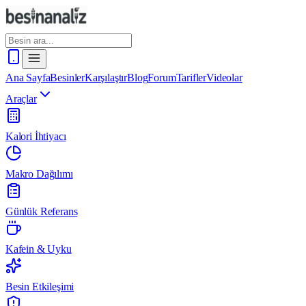
Ana Sayfa
Besinler
Karşılaştır
Blog
Forum
Tarifler
Videolar
Araçlar
Kalori İhtiyacı
Makro Dağılımı
Günlük Referans
Kafein & Uyku
Besin Etkileşimi