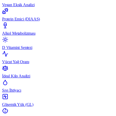
Vegan Eksik Analizi
Protein Emici (DIAAS)
Alkol Metabolizması
D Vitamini Sentezi
Vücut Yağ Oranı
İdeal Kilo Analizi
Sıvı İhtiyacı
Glisemik Yük (GL)