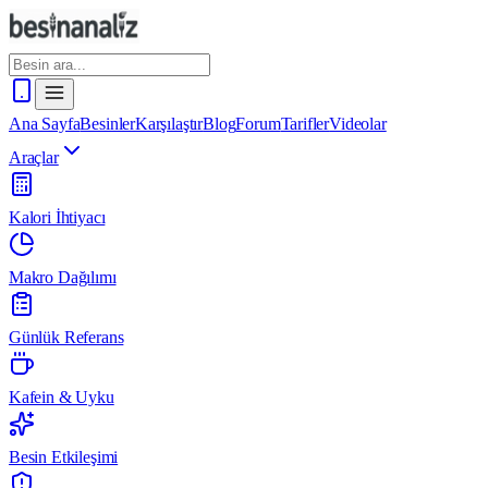
Ana Sayfa
Besinler
Karşılaştır
Blog
Forum
Tarifler
Videolar
Araçlar
Kalori İhtiyacı
Makro Dağılımı
Günlük Referans
Kafein & Uyku
Besin Etkileşimi