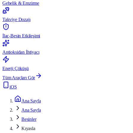
Gebelik & Emzirme
Takviye Dozajı
İlaç-Besin Etkileşimi
Antioksidan İhtiyacı
Enerji Çöküşü
Tüm Araçları Gör
iOS
Ana Sayfa
Ana Sayfa
Besinler
Kıyasla