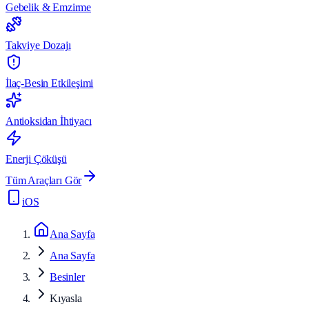
Gebelik & Emzirme
Takviye Dozajı
İlaç-Besin Etkileşimi
Antioksidan İhtiyacı
Enerji Çöküşü
Tüm Araçları Gör
iOS
Ana Sayfa
Ana Sayfa
Besinler
Kıyasla