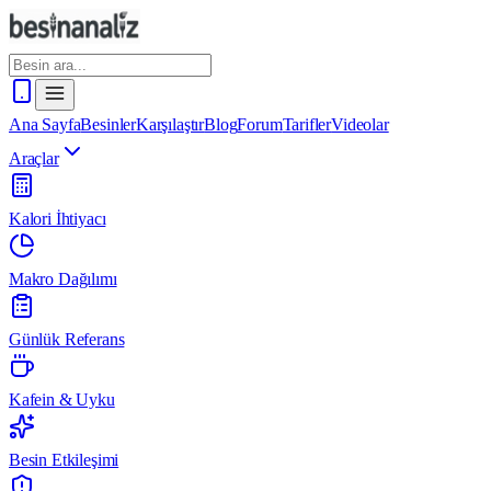
Ana Sayfa
Besinler
Karşılaştır
Blog
Forum
Tarifler
Videolar
Araçlar
Kalori İhtiyacı
Makro Dağılımı
Günlük Referans
Kafein & Uyku
Besin Etkileşimi