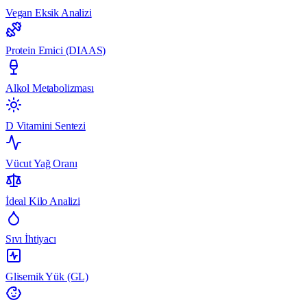
Vegan Eksik Analizi
Protein Emici (DIAAS)
Alkol Metabolizması
D Vitamini Sentezi
Vücut Yağ Oranı
İdeal Kilo Analizi
Sıvı İhtiyacı
Glisemik Yük (GL)