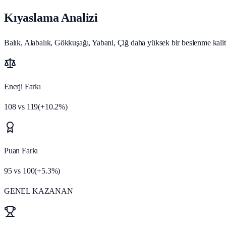
Kıyaslama Analizi
Balık, Alabalık, Gökkuşağı, Yabani, Çiğ daha yüksek bir beslenme kalites
Enerji Farkı
108
vs
119
(
+
10.2
%)
Puan Farkı
95
vs
100
(
+
5.3
%)
GENEL KAZANAN