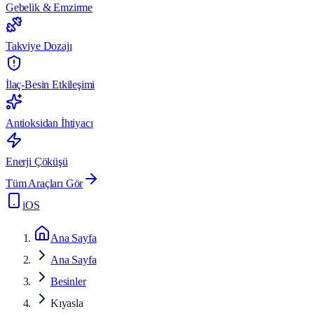
Gebelik & Emzirme
Takviye Dozajı
İlaç-Besin Etkileşimi
Antioksidan İhtiyacı
Enerji Çöküşü
Tüm Araçları Gör
iOS
Ana Sayfa
Ana Sayfa
Besinler
Kıyasla