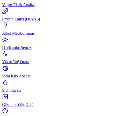
Vegan Eksik Analizi
Protein Emici (DIAAS)
Alkol Metabolizması
D Vitamini Sentezi
Vücut Yağ Oranı
İdeal Kilo Analizi
Sıvı İhtiyacı
Glisemik Yük (GL)