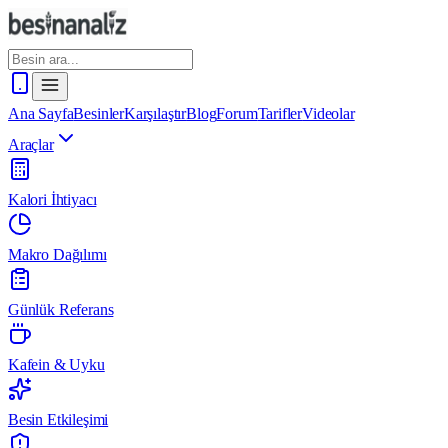
Ana Sayfa
Besinler
Karşılaştır
Blog
Forum
Tarifler
Videolar
Araçlar
Kalori İhtiyacı
Makro Dağılımı
Günlük Referans
Kafein & Uyku
Besin Etkileşimi