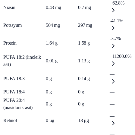
+62.8%
Niasin
0.43
mg
0.7
mg
-41.1%
Potasyum
504
mg
297
mg
-3.7%
Protein
1.64
g
1.58
g
+11200.0%
PUFA 18:2 (linoleik
0.01
g
1.13
g
asit)
—
PUFA 18:3
0
g
0.14
g
PUFA 18:4
0
g
0
g
—
PUFA 20:4
0
g
0
g
—
(arasidonik asit)
—
Retinol
0
µg
18
µg
—