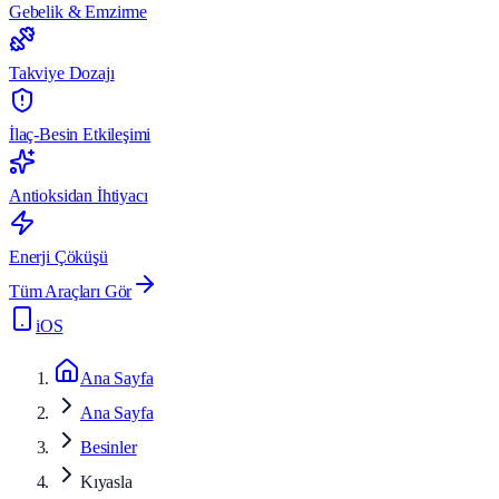
Gebelik & Emzirme
Takviye Dozajı
İlaç-Besin Etkileşimi
Antioksidan İhtiyacı
Enerji Çöküşü
Tüm Araçları Gör
iOS
Ana Sayfa
Ana Sayfa
Besinler
Kıyasla