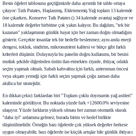
Besin öğeleri tablosuna geçtiğimizde daha ayrıntılı bir tablo ortaya
çıkıyor: Tatlı Patates, Haşlanmış, Eklenmemiş Yağ toplam 13 kalemde
öne çıkarken, Konserve Tatlı Patates () 34 kalemde avantaj sağlıyor ve
18 kalemde değerler birbirine çok yakın kalıyor. Bu dağılım, "tek bir
kazanan" yaklaşımının günlük hayat için her zaman doğru olmadığını
gösterir. Gerçekte insanlar tek bir hedefle beslenmez; aynı anda enerji
dengesi, tokluk, sindirim, mikronutrient kalitesi ve bütçe gibi farklı
kriterleri düşünür. Dolayısıyla bu panelin doğru kullanımı, bir besini
mutlak şekilde diğerinden üstün ilan etmekten ziyade, ihtiyaç odaklı
seçim yapmak olmalı. Sabah kahvaltısı için farklı, antrenman öncesi
veya akşam yemeği için farklı seçim yapmak çoğu zaman daha
akıllıca bir stratejidir.
En dikkat çekici farklardan biri "Toplam çoklu doymamis yağ asitleri"
kaleminde görülüyor. Bu noktada yüzde fark +12600.0% seviyesine
ulaşıyor. Yüzde farkların yüksek olması her zaman otomatik olarak
"daha iyi" anlamına gelmez; burada birim ve hedef birlikte
düşünülmelidir. Örneğin bazı öğelerde çok yüksek değerler herkese
uygun olmayabilir, bazı öğelerde ise küçük artışlar bile günlük ihtiyacı