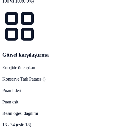
100
vs
100
(
0.0
%)
Görsel karşılaştırma
Enerjide öne çıkan
Konserve Tatlı Patates ()
Puan lideri
Puan eşit
Besin öğesi dağılımı
13 - 34 (eşit: 18)