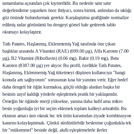
tamamlama açısından çok kıymetlidir. Bu nedenle satır satır
değerlendirme yaparken önce ihtiyacı, sonra birimi, ardından da sıklığı
göz önünde bulundurmak gerekir. Karşılaştırma grafiğinde normalize
edilmiş radar görünümü bu dengeyi görsel hale getirerek tablo
okumayı kolaylaştırır.
Tatlı Patates, Haşlanmış, Eklenmemiş Yağ tarafında öne çıkan
başlıklar arasında A Vitamini (RAE) (699.00 µg), Alfa Karoten (7.00
µg), B2 Vitamini (Riboflavin) (0.06 mg), Bakir (0.19 mg), Beta
Karoten (8387.00 µg) yer alıyor. Bu profil, özellikle Tatlı Patates,
Haşlanmış, Eklenmemiş Yağ tüketmeyi düşünen kullanıcıya "hangi
konuda artı sağlıyorum" sorusunun kısa bir yanıtını verir. Eğer hedef
daha dengeli bir öğün kurmaksa, güçlü olduğu alanları başka bir
besinin zayıf kaldığı yönlerle eşleştirmek pratik bir yaklaşımdır.
Örneğin bir öğünde enerji yüksekse, yanına daha hafif ama mikro
besin yoğunluğu iyi bir seçim eklemek toplam kaliteyi artırabilir. Bu
ekranın amacı tam olarak bu: tek ürün kararından ziyade kombinasyon
kararını kolaylaştırmak. Çünkü sürdürülebilir beslenme çoğunlukla tek
bir "mükemmel" besinle değil, akıllı eşleştirmelerle ilerler.