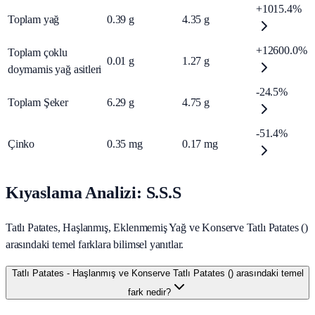
+1015.4%
Toplam yağ
0.39
g
4.35
g
+12600.0%
Toplam çoklu
0.01
g
1.27
g
doymamis yağ asitleri
-24.5%
Toplam Şeker
6.29
g
4.75
g
-51.4%
Çinko
0.35
mg
0.17
mg
Kıyaslama Analizi: S.S.S
Tatlı Patates, Haşlanmış, Eklenmemiş Yağ ve Konserve Tatlı Patates ()
arasındaki temel farklara bilimsel yanıtlar.
Tatlı Patates - Haşlanmış ve Konserve Tatlı Patates () arasındaki temel
fark nedir?