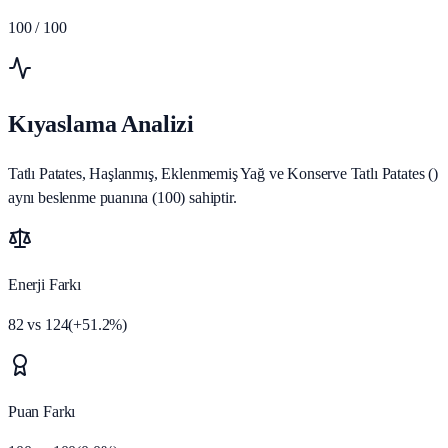
100
/ 100
Kıyaslama Analizi
Tatlı Patates, Haşlanmış, Eklenmemiş Yağ ve Konserve Tatlı Patates ()
aynı beslenme puanına (100) sahiptir.
Enerji Farkı
82
vs
124
(
+
51.2
%)
Puan Farkı