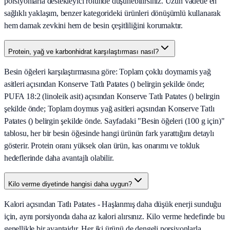
porsiyonlarla destekleyici rolünde düşünebilirsiniz. Uzun vadede en
sağlıklı yaklaşım, benzer kategorideki ürünleri dönüşümlü kullanarak
hem damak zevkini hem de besin çeşitliliğini korumaktır.
Protein, yağ ve karbonhidrat karşılaştırması nasıl?
Besin öğeleri karşılaştırmasına göre: Toplam çoklu doymamis yağ
asitleri açısından Konserve Tatlı Patates () belirgin şekilde önde;
PUFA 18:2 (linoleik asit) açısından Konserve Tatlı Patates () belirgin
şekilde önde; Toplam doymus yağ asitleri açısından Konserve Tatlı
Patates () belirgin şekilde önde. Sayfadaki "Besin öğeleri (100 g için)"
tablosu, her bir besin öğesinde hangi ürünün fark yarattığını detaylı
gösterir. Protein oranı yüksek olan ürün, kas onarımı ve tokluk
hedeflerinde daha avantajlı olabilir.
Kilo verme diyetinde hangisi daha uygun?
Kalori açısından Tatlı Patates - Haşlanmış daha düşük enerji sunduğu
için, aynı porsiyonda daha az kalori alırsınız. Kilo verme hedefinde bu
genellikle bir avantajdır. Her iki ürünü de dengeli porsiyonlarla