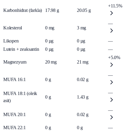
+11.5%
Karbonhidrat (farkla)
17.98
g
20.05
g
—
Kolesterol
0
mg
3
mg
Likopen
0
µg
0
µg
—
Lutein + zeaksantin
0
µg
0
µg
—
+5.0%
Magnezyum
20
mg
21
mg
—
MUFA 16:1
0
g
0.02
g
—
MUFA 18:1 (oleik
0
g
1.43
g
asit)
—
MUFA 20:1
0
g
0.02
g
MUFA 22:1
0
g
0
g
—