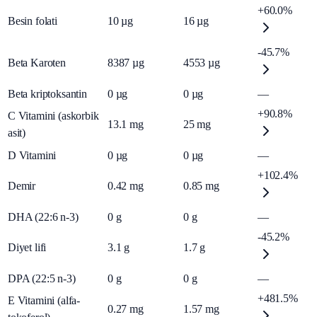
+60.0%
Besin folati
10
µg
16
µg
-45.7%
Beta Karoten
8387
µg
4553
µg
Beta kriptoksantin
0
µg
0
µg
—
+90.8%
C Vitamini (askorbik
13.1
mg
25
mg
asit)
D Vitamini
0
µg
0
µg
—
+102.4%
Demir
0.42
mg
0.85
mg
DHA (22:6 n-3)
0
g
0
g
—
-45.2%
Diyet lifi
3.1
g
1.7
g
DPA (22:5 n-3)
0
g
0
g
—
+481.5%
E Vitamini (alfa-
0.27
mg
1.57
mg