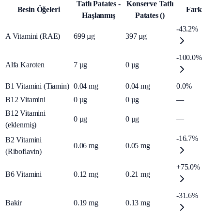
Tatlı Patates -
Konserve Tatlı
Besin Öğeleri
Fark
Haşlanmış
Patates ()
-43.2%
A Vitamini (RAE)
699
µg
397
µg
-100.0%
Alfa Karoten
7
µg
0
µg
B1 Vitamini (Tiamin)
0.04
mg
0.04
mg
0.0%
B12 Vitamini
0
µg
0
µg
—
B12 Vitamini
0
µg
0
µg
—
(eklenmiş)
-16.7%
B2 Vitamini
0.06
mg
0.05
mg
(Riboflavin)
+75.0%
B6 Vitamini
0.12
mg
0.21
mg
-31.6%
Bakir
0.19
mg
0.13
mg