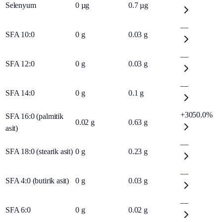
Selenyum
0
µg
0.7
µg
—
SFA 10:0
0
g
0.03
g
—
SFA 12:0
0
g
0.03
g
—
SFA 14:0
0
g
0.1
g
+3050.0%
SFA 16:0 (palmitik
0.02
g
0.63
g
asit)
—
SFA 18:0 (stearik asit)
0
g
0.23
g
—
SFA 4:0 (butirik asit)
0
g
0.03
g
—
SFA 6:0
0
g
0.02
g