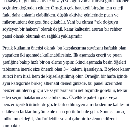
hassasiyeti, günlük aktivite düzeyi ve öğün zamanlaması gibi faktörler
seçimleri doğrudan etkiler. Örneğin çok hareketli bir gün için enerji
farkı daha anlamlı olabilirken, düşük aktivite günlerinde puan ve
mikronutrient dengesi öne çıkabilir. Yani bu ekranı "tek doğruyu
söyleyen bir hakem" olarak değil, karar kalitesini artıran bir rehber
panel olarak okumak en sağlıklı yaklaşımdır.
Pratik kullanım önerisi olarak, bu karşılaştırma sayfasını haftalık plan
yaparken iki aşamada kullanabilirsiniz. İlk aşamada enerji ve puan
grafiğine bakıp hızlı bir ön eleme yapın; ikinci aşamada besin öğeleri
tablosuna inerek size önemli olan 3-4 kalemi işaretleyin. Böylece karar
süreci hem hızlı hem de kişiselleştirilmiş olur. Örneğin bir hafta içinde
aynı kategoride birkaç alternatif denediğinizde, bu panel üzerinden
benzer ürünlerin güçlü ve zayıf taraflarını net biçimde görebilir, tekrar
eden seçim hatalarını azaltabilirsiniz. Özellikle paketli gıda veya
benzer içerikli ürünlerde gözle fark edilmeyen ama beslenme kalitesini
etkileyen farklar bu yöntemle daha görünür hale gelir. Sonuçta amaç
mükemmel değil, sürdürülebilir ve anlaşılır bir beslenme düzeni
kurmaktır.