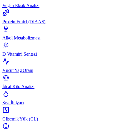
Vegan Eksik Analizi
Protein Emici (DIAAS)
Alkol Metabolizması
D Vitamini Sentezi
Vücut Yağ Oranı
İdeal Kilo Analizi
Sıvı İhtiyacı
Glisemik Yük (GL)