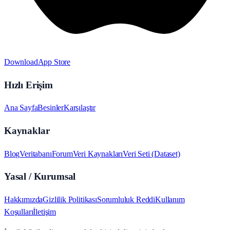
Download
App Store
Hızlı Erişim
Ana Sayfa
Besinler
Karşılaştır
Kaynaklar
Blog
Veritabanı
Forum
Veri Kaynakları
Veri Seti (Dataset)
Yasal / Kurumsal
Hakkımızda
Gizlilik Politikası
Sorumluluk Reddi
Kullanım
Koşulları
İletişim