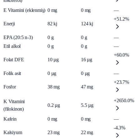
tokoferol)
E Vitamini (eklenmiş)
0
mg
0
mg
—
+51.2%
Enerji
82
kj
124
kj
EPA (20:5 n-3)
0
g
0
g
—
Etil alkol
0
g
0
g
—
+60.0%
Folat DFE
10
µg
16
µg
Folik asit
0
µg
0
µg
—
+23.7%
Fosfor
38
mg
47
mg
+2650.0%
K Vitamini
0.2
µg
5.5
µg
(filokinon)
Kafein
0
mg
0
mg
—
-4.3%
Kalsiyum
23
mg
22
mg