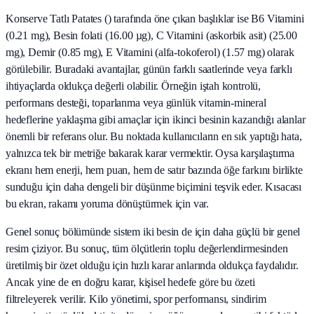
Konserve Tatlı Patates () tarafında öne çıkan başlıklar ise B6 Vitamini
(0.21 mg), Besin folati (16.00 µg), C Vitamini (askorbik asit) (25.00
mg), Demir (0.85 mg), E Vitamini (alfa-tokoferol) (1.57 mg) olarak
görülebilir. Buradaki avantajlar, günün farklı saatlerinde veya farklı
ihtiyaçlarda oldukça değerli olabilir. Örneğin iştah kontrolü,
performans desteği, toparlanma veya günlük vitamin-mineral
hedeflerine yaklaşma gibi amaçlar için ikinci besinin kazandığı alanlar
önemli bir referans olur. Bu noktada kullanıcıların en sık yaptığı hata,
yalnızca tek bir metriğe bakarak karar vermektir. Oysa karşılaştırma
ekranı hem enerji, hem puan, hem de satır bazında öğe farkını birlikte
sunduğu için daha dengeli bir düşünme biçimini teşvik eder. Kısacası
bu ekran, rakamı yoruma dönüştürmek için var.
Genel sonuç bölümünde sistem iki besin de için daha güçlü bir genel
resim çiziyor. Bu sonuç, tüm ölçütlerin toplu değerlendirmesinden
üretilmiş bir özet olduğu için hızlı karar anlarında oldukça faydalıdır.
Ancak yine de en doğru karar, kişisel hedefe göre bu özeti
filtreleyerek verilir. Kilo yönetimi, spor performansı, sindirim