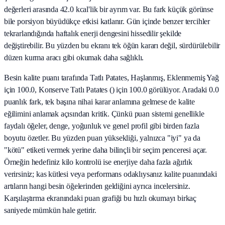
değerleri arasında 42.0 kcal'lik bir ayrım var. Bu fark küçük görünse
bile porsiyon büyüdükçe etkisi katlanır. Gün içinde benzer tercihler
tekrarlandığında haftalık enerji dengesini hissedilir şekilde
değiştirebilir. Bu yüzden bu ekranı tek öğün kararı değil, sürdürülebilir
düzen kurma aracı gibi okumak daha sağlıklı.
Besin kalite puanı tarafında Tatlı Patates, Haşlanmış, Eklenmemiş Yağ
için 100.0, Konserve Tatlı Patates () için 100.0 görülüyor. Aradaki 0.0
puanlık fark, tek başına nihai karar anlamına gelmese de kalite
eğilimini anlamak açısından kritik. Çünkü puan sistemi genellikle
faydalı öğeler, denge, yoğunluk ve genel profil gibi birden fazla
boyutu özetler. Bu yüzden puan yüksekliği, yalnızca "iyi" ya da
"kötü" etiketi vermek yerine daha bilinçli bir seçim penceresi açar.
Örneğin hedefiniz kilo kontrolü ise enerjiye daha fazla ağırlık
verirsiniz; kas kütlesi veya performans odaklıysanız kalite puanındaki
artıların hangi besin öğelerinden geldiğini ayrıca incelersiniz.
Karşılaştırma ekranındaki puan grafiği bu hızlı okumayı birkaç
saniyede mümkün hale getirir.