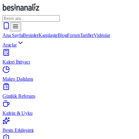
Ana Sayfa
Besinler
Karşılaştır
Blog
Forum
Tarifler
Videolar
Araçlar
Kalori İhtiyacı
Makro Dağılımı
Günlük Referans
Kafein & Uyku
Besin Etkileşimi