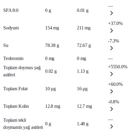
—
SFA 8:0
0
g
0.01
g
+37.0%
Sodyum
154
mg
211
mg
-7.3%
Su
78.38
g
72.67
g
Teobromin
0
mg
0
mg
—
+5550.0%
Toplam doymus yağ
0.02
g
1.13
g
asitleri
+60.0%
Toplam Folat
10
µg
16
µg
-0.8%
Toplam Kolin
12.8
mg
12.7
mg
—
Toplam tekli
0
g
1.48
g
doymamis yağ asitleri