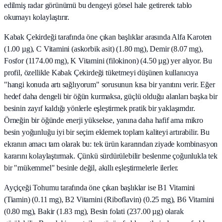
edilmiş radar görünümü bu dengeyi görsel hale getirerek tablo
okumayı kolaylaştırır.
Kabak Çekirdeği tarafında öne çıkan başlıklar arasında Alfa Karoten
(1.00 µg), C Vitamini (askorbik asit) (1.80 mg), Demir (8.07 mg),
Fosfor (1174.00 mg), K Vitamini (filokinon) (4.50 µg) yer alıyor. Bu
profil, özellikle Kabak Çekirdeği tüketmeyi düşünen kullanıcıya
"hangi konuda artı sağlıyorum" sorusunun kısa bir yanıtını verir. Eğer
hedef daha dengeli bir öğün kurmaksa, güçlü olduğu alanları başka bir
besinin zayıf kaldığı yönlerle eşleştirmek pratik bir yaklaşımdır.
Örneğin bir öğünde enerji yüksekse, yanına daha hafif ama mikro
besin yoğunluğu iyi bir seçim eklemek toplam kaliteyi artırabilir. Bu
ekranın amacı tam olarak bu: tek ürün kararından ziyade kombinasyon
kararını kolaylaştırmak. Çünkü sürdürülebilir beslenme çoğunlukla tek
bir "mükemmel" besinle değil, akıllı eşleştirmelerle ilerler.
Ayçiçeği Tohumu tarafında öne çıkan başlıklar ise B1 Vitamini
(Tiamin) (0.11 mg), B2 Vitamini (Riboflavin) (0.25 mg), B6 Vitamini
(0.80 mg), Bakir (1.83 mg), Besin folati (237.00 µg) olarak