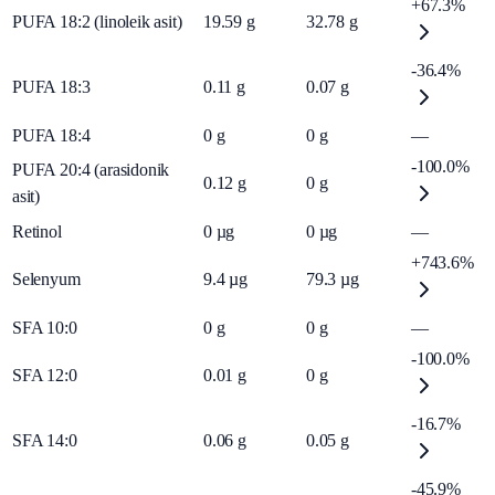
+67.3%
PUFA 18:2 (linoleik asit)
19.59
g
32.78
g
-36.4%
PUFA 18:3
0.11
g
0.07
g
PUFA 18:4
0
g
0
g
—
-100.0%
PUFA 20:4 (arasidonik
0.12
g
0
g
asit)
Retinol
0
µg
0
µg
—
+743.6%
Selenyum
9.4
µg
79.3
µg
SFA 10:0
0
g
0
g
—
-100.0%
SFA 12:0
0.01
g
0
g
-16.7%
SFA 14:0
0.06
g
0.05
g
-45.9%