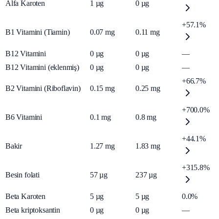
Alfa Karoten
1
µg
0
µg
+57.1%
B1 Vitamini (Tiamin)
0.07
mg
0.11
mg
B12 Vitamini
0
µg
0
µg
—
B12 Vitamini (eklenmiş)
0
µg
0
µg
—
+66.7%
B2 Vitamini (Riboflavin)
0.15
mg
0.25
mg
+700.0%
B6 Vitamini
0.1
mg
0.8
mg
+44.1%
Bakir
1.27
mg
1.83
mg
+315.8%
Besin folati
57
µg
237
µg
Beta Karoten
5
µg
5
µg
0.0%
Beta kriptoksantin
0
µg
0
µg
—