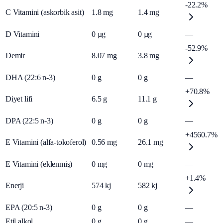
-22.2%
C Vitamini (askorbik asit)
1.8
mg
1.4
mg
D Vitamini
0
µg
0
µg
—
-52.9%
Demir
8.07
mg
3.8
mg
DHA (22:6 n-3)
0
g
0
g
—
+70.8%
Diyet lifi
6.5
g
11.1
g
DPA (22:5 n-3)
0
g
0
g
—
+4560.7%
E Vitamini (alfa-tokoferol)
0.56
mg
26.1
mg
E Vitamini (eklenmiş)
0
mg
0
mg
—
+1.4%
Enerji
574
kj
582
kj
EPA (20:5 n-3)
0
g
0
g
—
Etil alkol
0
g
0
g
—