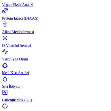
Vegan Eksik Analizi
Protein Emici (DIAAS)
Alkol Metabolizması
D Vitamini Sentezi
Vücut Yağ Oranı
İdeal Kilo Analizi
Sıvı İhtiyacı
Glisemik Yük (GL)