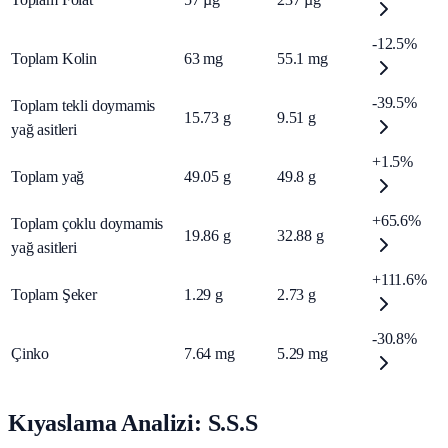
-12.5%
Toplam Kolin
63
mg
55.1
mg
-39.5%
Toplam tekli doymamis
15.73
g
9.51
g
yağ asitleri
+1.5%
Toplam yağ
49.05
g
49.8
g
+65.6%
Toplam çoklu doymamis
19.86
g
32.88
g
yağ asitleri
+111.6%
Toplam Şeker
1.29
g
2.73
g
-30.8%
Çinko
7.64
mg
5.29
mg
Kıyaslama Analizi: S.S.S