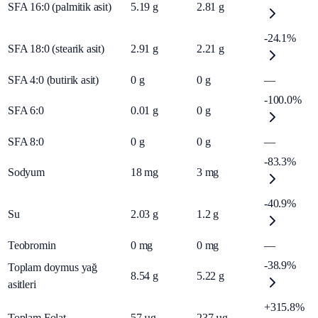
SFA 16:0 (palmitik asit)
5.19
g
2.81
g
-24.1%
SFA 18:0 (stearik asit)
2.91
g
2.21
g
SFA 4:0 (butirik asit)
0
g
0
g
—
-100.0%
SFA 6:0
0.01
g
0
g
SFA 8:0
0
g
0
g
—
-83.3%
Sodyum
18
mg
3
mg
-40.9%
Su
2.03
g
1.2
g
Teobromin
0
mg
0
mg
—
-38.9%
Toplam doymus yağ
8.54
g
5.22
g
asitleri
+315.8%
Toplam Folat
57
µg
237
µg