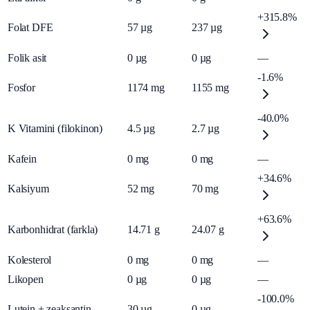
+315.8%
Folat DFE
57
µg
237
µg
Folik asit
0
µg
0
µg
—
-1.6%
Fosfor
1174
mg
1155
mg
-40.0%
K Vitamini (filokinon)
4.5
µg
2.7
µg
Kafein
0
mg
0
mg
—
+34.6%
Kalsiyum
52
mg
70
mg
+63.6%
Karbonhidrat (farkla)
14.71
g
24.07
g
Kolesterol
0
mg
0
mg
—
Likopen
0
µg
0
µg
—
-100.0%
Lutein + zeaksantin
30
µg
0
µg