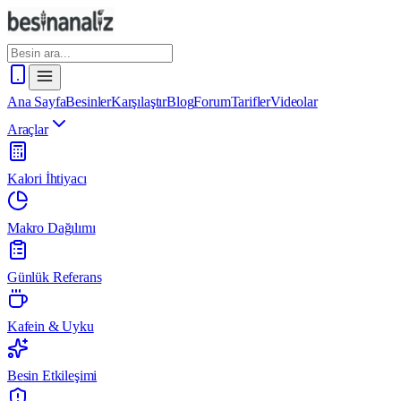
Ana Sayfa
Besinler
Karşılaştır
Blog
Forum
Tarifler
Videolar
Araçlar
Kalori İhtiyacı
Makro Dağılımı
Günlük Referans
Kafein & Uyku
Besin Etkileşimi