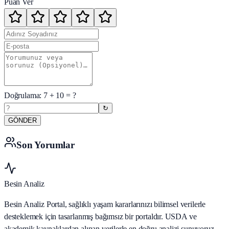
Puan Ver
Doğrulama:
7
+
10
= ?
↻
GÖNDER
Son Yorumlar
Besin Analiz
Besin Analiz Portal, sağlıklı yaşam kararlarınızı bilimsel verilerle
desteklemek için tasarlanmış bağımsız bir portaldır. USDA ve
akademik kaynaklardan alınan verilerle en doğru analizi sunuyoruz.