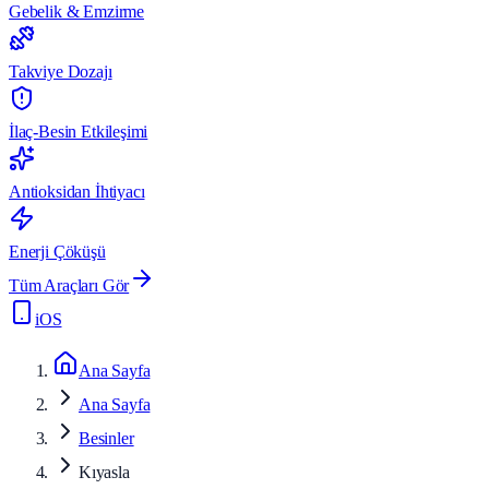
Gebelik & Emzirme
Takviye Dozajı
İlaç-Besin Etkileşimi
Antioksidan İhtiyacı
Enerji Çöküşü
Tüm Araçları Gör
iOS
Ana Sayfa
Ana Sayfa
Besinler
Kıyasla