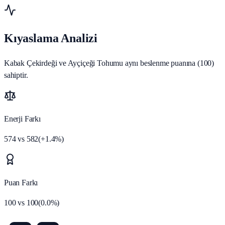
Kıyaslama Analizi
Kabak Çekirdeği ve Ayçiçeği Tohumu aynı beslenme puanına (100)
sahiptir.
Enerji Farkı
574
vs
582
(
+
1.4
%)
Puan Farkı
100
vs
100
(
0.0
%)