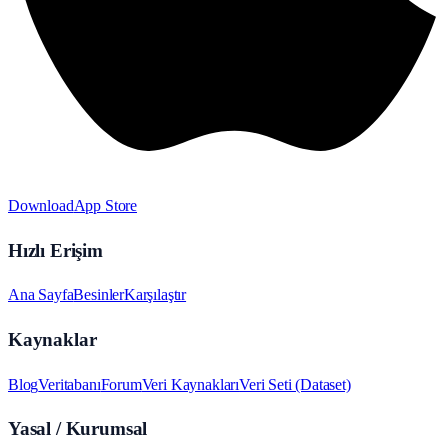
Download
App Store
Hızlı Erişim
Ana Sayfa
Besinler
Karşılaştır
Kaynaklar
Blog
Veritabanı
Forum
Veri Kaynakları
Veri Seti (Dataset)
Yasal / Kurumsal