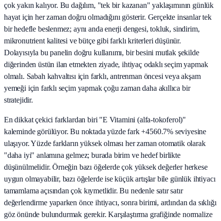
çok yakın kalıyor. Bu dağılım, "tek bir kazanan" yaklaşımının günlük
hayat için her zaman doğru olmadığını gösterir. Gerçekte insanlar tek
bir hedefle beslenmez; aynı anda enerji dengesi, tokluk, sindirim,
mikronutrient kalitesi ve bütçe gibi farklı kriterleri düşünür.
Dolayısıyla bu panelin doğru kullanımı, bir besini mutlak şekilde
diğerinden üstün ilan etmekten ziyade, ihtiyaç odaklı seçim yapmak
olmalı. Sabah kahvaltısı için farklı, antrenman öncesi veya akşam
yemeği için farklı seçim yapmak çoğu zaman daha akıllıca bir
stratejidir.
En dikkat çekici farklardan biri "E Vitamini (alfa-tokoferol)"
kaleminde görülüyor. Bu noktada yüzde fark +4560.7% seviyesine
ulaşıyor. Yüzde farkların yüksek olması her zaman otomatik olarak
"daha iyi" anlamına gelmez; burada birim ve hedef birlikte
düşünülmelidir. Örneğin bazı öğelerde çok yüksek değerler herkese
uygun olmayabilir, bazı öğelerde ise küçük artışlar bile günlük ihtiyacı
tamamlama açısından çok kıymetlidir. Bu nedenle satır satır
değerlendirme yaparken önce ihtiyacı, sonra birimi, ardından da sıklığı
göz önünde bulundurmak gerekir. Karşılaştırma grafiğinde normalize