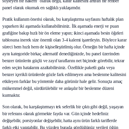
söyleyen bir hakem" olarak değil, karar kalitesini artıran bir rehber
panel olarak okumak en sağlıklı yaklaşımdır.
Pratik kullanım önerisi olarak, bu karşılaştırma sayfasını haftalık plan
yaparken iki aşamada kullanabilirsiniz. İlk aşamada enerji ve puan
grafiğine bakıp hızlı bir ön eleme yapın; ikinci aşamada besin öğeleri
tablosuna inerek size önemli olan 3-4 kalemi işaretleyin. Böylece karar
süreci hem hızlı hem de kişiselleştirilmiş olur. Örneğin bir hafta içinde
aynı kategoride birkaç alternatif denediğinizde, bu panel üzerinden
benzer ürünlerin güçlü ve zayıf taraflarını net biçimde görebilir, tekrar
eden seçim hatalarını azaltabilirsiniz. Özellikle paketli gıda veya
benzer içerikli ürünlerde gözle fark edilmeyen ama beslenme kalitesini
etkileyen farklar bu yöntemle daha görünür hale gelir. Sonuçta amaç
mükemmel değil, sürdürülebilir ve anlaşılır bir beslenme düzeni
kurmaktır.
Son olarak, bu karşılaştırmayı tek seferlik bir çıktı gibi değil, yaşayan
bir referans olarak görmekte fayda var. Gün içinde hedefiniz
değişebilir, porsiyonlar değişebilir, hatta aynı ürün farklı tariflerde
farklı etki yaratabilir. Bu yüzden burada gördüğünüz verileri öğün