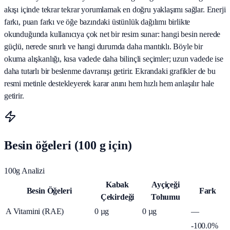
akışı içinde tekrar tekrar yorumlamak en doğru yaklaşımı sağlar. Enerji
farkı, puan farkı ve öğe bazındaki üstünlük dağılımı birlikte
okunduğunda kullanıcıya çok net bir resim sunar: hangi besin nerede
güçlü, nerede sınırlı ve hangi durumda daha mantıklı. Böyle bir
okuma alışkanlığı, kısa vadede daha bilinçli seçimler; uzun vadede ise
daha tutarlı bir beslenme davranışı getirir. Ekrandaki grafikler de bu
resmi metinle destekleyerek karar anını hem hızlı hem anlaşılır hale
getirir.
Besin öğeleri (100 g için)
100g Analizi
Kabak
Ayçiçeği
Besin Öğeleri
Fark
Çekirdeği
Tohumu
A Vitamini (RAE)
0
µg
0
µg
—
-100.0%