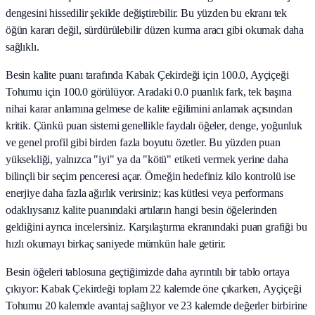
dengesini hissedilir şekilde değiştirebilir. Bu yüzden bu ekranı tek
öğün kararı değil, sürdürülebilir düzen kurma aracı gibi okumak daha
sağlıklı.
Besin kalite puanı tarafında Kabak Çekirdeği için 100.0, Ayçiçeği
Tohumu için 100.0 görülüyor. Aradaki 0.0 puanlık fark, tek başına
nihai karar anlamına gelmese de kalite eğilimini anlamak açısından
kritik. Çünkü puan sistemi genellikle faydalı öğeler, denge, yoğunluk
ve genel profil gibi birden fazla boyutu özetler. Bu yüzden puan
yüksekliği, yalnızca "iyi" ya da "kötü" etiketi vermek yerine daha
bilinçli bir seçim penceresi açar. Örneğin hedefiniz kilo kontrolü ise
enerjiye daha fazla ağırlık verirsiniz; kas kütlesi veya performans
odaklıysanız kalite puanındaki artıların hangi besin öğelerinden
geldiğini ayrıca incelersiniz. Karşılaştırma ekranındaki puan grafiği bu
hızlı okumayı birkaç saniyede mümkün hale getirir.
Besin öğeleri tablosuna geçtiğimizde daha ayrıntılı bir tablo ortaya
çıkıyor: Kabak Çekirdeği toplam 22 kalemde öne çıkarken, Ayçiçeği
Tohumu 20 kalemde avantaj sağlıyor ve 23 kalemde değerler birbirine