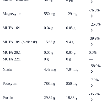
-76.5%
Magnezyum
550
mg
129
mg
+25.0%
MUFA 16:1
0.04
g
0.05
g
-39.9%
MUFA 18:1 (oleik asit)
15.63
g
9.4
g
MUFA 20:1
0.05
g
0.05
g
0.0%
MUFA 22:1
0
g
0
g
—
+58.9%
Niasin
4.43
mg
7.04
mg
+7.9%
Potasyum
788
mg
850
mg
-35.2%
Protein
29.84
g
19.33
g