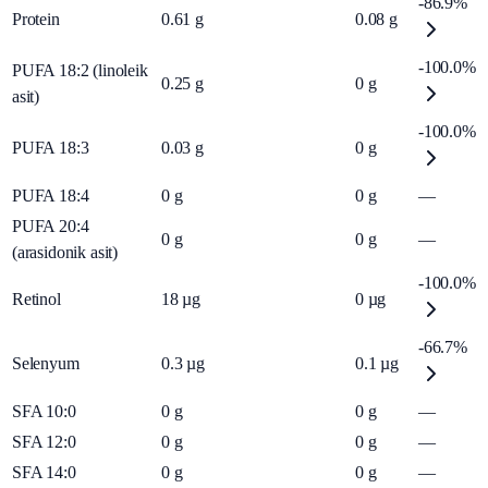
-86.9%
Protein
0.61
g
0.08
g
-100.0%
PUFA 18:2 (linoleik
0.25
g
0
g
asit)
-100.0%
PUFA 18:3
0.03
g
0
g
PUFA 18:4
0
g
0
g
—
PUFA 20:4
0
g
0
g
—
(arasidonik asit)
-100.0%
Retinol
18
µg
0
µg
-66.7%
Selenyum
0.3
µg
0.1
µg
SFA 10:0
0
g
0
g
—
SFA 12:0
0
g
0
g
—
SFA 14:0
0
g
0
g
—