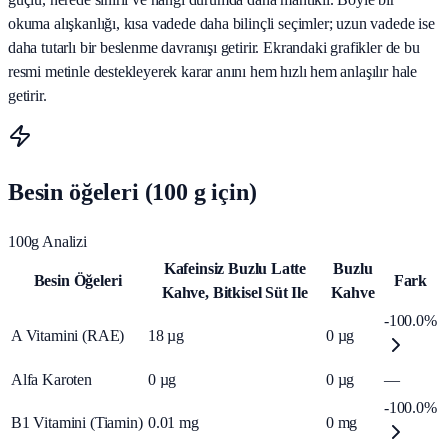
okuma alışkanlığı, kısa vadede daha bilinçli seçimler; uzun vadede ise
daha tutarlı bir beslenme davranışı getirir. Ekrandaki grafikler de bu
resmi metinle destekleyerek karar anını hem hızlı hem anlaşılır hale
getirir.
Besin öğeleri (100 g için)
100g Analizi
Kafeinsiz Buzlu Latte
Buzlu
Besin Öğeleri
Fark
Kahve, Bitkisel Süt Ile
Kahve
-100.0%
A Vitamini (RAE)
18
µg
0
µg
Alfa Karoten
0
µg
0
µg
—
-100.0%
B1 Vitamini (Tiamin)
0.01
mg
0
mg