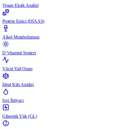
Vegan Eksik Analizi
Protein Emici (DIAAS)
Alkol Metabolizması
D Vitamini Sentezi
Vücut Yağ Oranı
İdeal Kilo Analizi
Sıvı İhtiyacı
Glisemik Yük (GL)