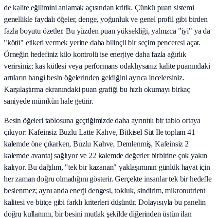
de kalite eğilimini anlamak açısından kritik. Çünkü puan sistemi
genellikle faydalı öğeler, denge, yoğunluk ve genel profil gibi birden
fazla boyutu özetler. Bu yüzden puan yüksekliği, yalnızca "iyi" ya da
"kötü" etiketi vermek yerine daha bilinçli bir seçim penceresi açar.
Örneğin hedefiniz kilo kontrolü ise enerjiye daha fazla ağırlık
verirsiniz; kas kütlesi veya performans odaklıysanız kalite puanındaki
artıların hangi besin öğelerinden geldiğini ayrıca incelersiniz.
Karşılaştırma ekranındaki puan grafiği bu hızlı okumayı birkaç
saniyede mümkün hale getirir.
Besin öğeleri tablosuna geçtiğimizde daha ayrıntılı bir tablo ortaya
çıkıyor: Kafeinsiz Buzlu Latte Kahve, Bitkisel Süt Ile toplam 41
kalemde öne çıkarken, Buzlu Kahve, Demlenmiş, Kafeinsiz 2
kalemde avantaj sağlıyor ve 22 kalemde değerler birbirine çok yakın
kalıyor. Bu dağılım, "tek bir kazanan" yaklaşımının günlük hayat için
her zaman doğru olmadığını gösterir. Gerçekte insanlar tek bir hedefle
beslenmez; aynı anda enerji dengesi, tokluk, sindirim, mikronutrient
kalitesi ve bütçe gibi farklı kriterleri düşünür. Dolayısıyla bu panelin
doğru kullanımı, bir besini mutlak şekilde diğerinden üstün ilan