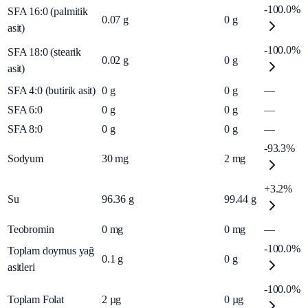
-100.0%
SFA 16:0 (palmitik
0.07
g
0
g
asit)
-100.0%
SFA 18:0 (stearik
0.02
g
0
g
asit)
SFA 4:0 (butirik asit)
0
g
0
g
—
SFA 6:0
0
g
0
g
—
SFA 8:0
0
g
0
g
—
-93.3%
Sodyum
30
mg
2
mg
+3.2%
Su
96.36
g
99.44
g
Teobromin
0
mg
0
mg
—
-100.0%
Toplam doymus yağ
0.1
g
0
g
asitleri
-100.0%
Toplam Folat
2
µg
0
µg