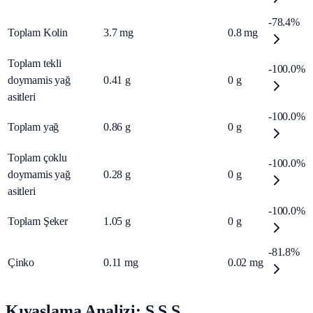
-78.4%
Toplam Kolin
3.7
mg
0.8
mg
Toplam tekli
-100.0%
doymamis yağ
0.41
g
0
g
asitleri
-100.0%
Toplam yağ
0.86
g
0
g
Toplam çoklu
-100.0%
doymamis yağ
0.28
g
0
g
asitleri
-100.0%
Toplam Şeker
1.05
g
0
g
-81.8%
Çinko
0.11
mg
0.02
mg
Kıyaslama Analizi: S.S.S