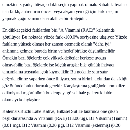
etmekten ziyade, ihtiyaç odaklı seçim yapmak olmalı. Sabah kahvaltısı
için farklı, antrenman öncesi veya akşam yemeği için farklı seçim
yapmak çoğu zaman daha akıllıca bir stratejidir.
En dikkat çekici farklardan biri "A Vitamini (RAE)" kaleminde
görülüyor. Bu noktada yüzde fark -100.0% seviyesine ulaşıyor. Yüzde
farkların yüksek olması her zaman otomatik olarak "daha iyi"
anlamına gelmez; burada birim ve hedef birlikte düşünülmelidir.
Örneğin bazı öğelerde çok yüksek değerler herkese uygun
olmayabilir, bazı öğelerde ise küçük artışlar bile günlük ihtiyacı
tamamlama açısından çok kıymetlidir. Bu nedenle satır satır
değerlendirme yaparken önce ihtiyacı, sonra birimi, ardından da sıklığı
göz önünde bulundurmak gerekir. Karşılaştırma grafiğinde normalize
edilmiş radar görünümü bu dengeyi görsel hale getirerek tablo
okumayı kolaylaştırır.
Kafeinsiz Buzlu Latte Kahve, Bitkisel Süt Ile tarafında öne çıkan
başlıklar arasında A Vitamini (RAE) (18.00 µg), B1 Vitamini (Tiamin)
(0.01 mg), B12 Vitamini (0.20 µg), B12 Vitamini (eklenmiş) (0.20