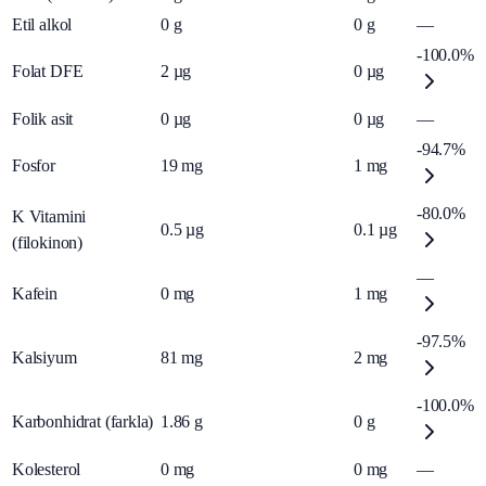
Etil alkol
0
g
0
g
—
-100.0%
Folat DFE
2
µg
0
µg
Folik asit
0
µg
0
µg
—
-94.7%
Fosfor
19
mg
1
mg
-80.0%
K Vitamini
0.5
µg
0.1
µg
(filokinon)
—
Kafein
0
mg
1
mg
-97.5%
Kalsiyum
81
mg
2
mg
-100.0%
Karbonhidrat (farkla)
1.86
g
0
g
Kolesterol
0
mg
0
mg
—