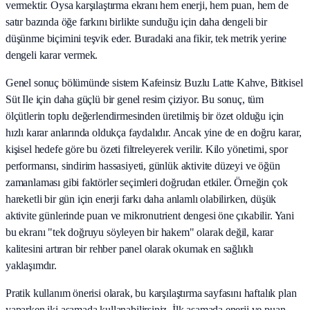
vermektir. Oysa karşılaştırma ekranı hem enerji, hem puan, hem de
satır bazında öğe farkını birlikte sunduğu için daha dengeli bir
düşünme biçimini teşvik eder. Buradaki ana fikir, tek metrik yerine
dengeli karar vermek.
Genel sonuç bölümünde sistem Kafeinsiz Buzlu Latte Kahve, Bitkisel
Süt Ile için daha güçlü bir genel resim çiziyor. Bu sonuç, tüm
ölçütlerin toplu değerlendirmesinden üretilmiş bir özet olduğu için
hızlı karar anlarında oldukça faydalıdır. Ancak yine de en doğru karar,
kişisel hedefe göre bu özeti filtreleyerek verilir. Kilo yönetimi, spor
performansı, sindirim hassasiyeti, günlük aktivite düzeyi ve öğün
zamanlaması gibi faktörler seçimleri doğrudan etkiler. Örneğin çok
hareketli bir gün için enerji farkı daha anlamlı olabilirken, düşük
aktivite günlerinde puan ve mikronutrient dengesi öne çıkabilir. Yani
bu ekranı "tek doğruyu söyleyen bir hakem" olarak değil, karar
kalitesini artıran bir rehber panel olarak okumak en sağlıklı
yaklaşımdır.
Pratik kullanım önerisi olarak, bu karşılaştırma sayfasını haftalık plan
yaparken iki aşamada kullanabilirsiniz. İlk aşamada enerji ve puan