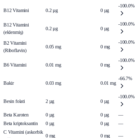
-100.0%
B12 Vitamini
0.2
µg
0
µg
-100.0%
B12 Vitamini
0.2
µg
0
µg
(eklenmiş)
-100.0%
B2 Vitamini
0.05
mg
0
mg
(Riboflavin)
-100.0%
B6 Vitamini
0.01
mg
0
mg
-66.7%
Bakir
0.03
mg
0.01
mg
-100.0%
Besin folati
2
µg
0
µg
Beta Karoten
0
µg
0
µg
—
Beta kriptoksantin
0
µg
0
µg
—
C Vitamini (askorbik
0
mg
0
mg
—