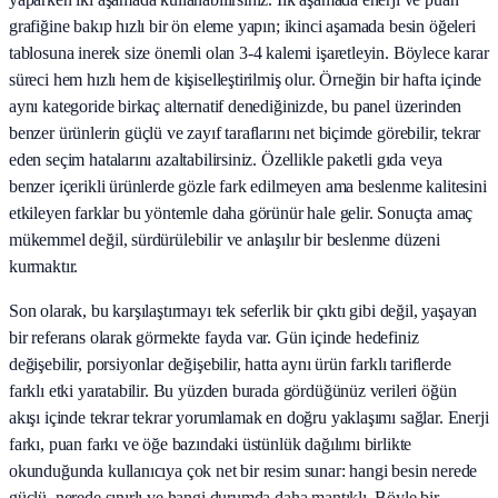
grafiğine bakıp hızlı bir ön eleme yapın; ikinci aşamada besin öğeleri
tablosuna inerek size önemli olan 3-4 kalemi işaretleyin. Böylece karar
süreci hem hızlı hem de kişiselleştirilmiş olur. Örneğin bir hafta içinde
aynı kategoride birkaç alternatif denediğinizde, bu panel üzerinden
benzer ürünlerin güçlü ve zayıf taraflarını net biçimde görebilir, tekrar
eden seçim hatalarını azaltabilirsiniz. Özellikle paketli gıda veya
benzer içerikli ürünlerde gözle fark edilmeyen ama beslenme kalitesini
etkileyen farklar bu yöntemle daha görünür hale gelir. Sonuçta amaç
mükemmel değil, sürdürülebilir ve anlaşılır bir beslenme düzeni
kurmaktır.
Son olarak, bu karşılaştırmayı tek seferlik bir çıktı gibi değil, yaşayan
bir referans olarak görmekte fayda var. Gün içinde hedefiniz
değişebilir, porsiyonlar değişebilir, hatta aynı ürün farklı tariflerde
farklı etki yaratabilir. Bu yüzden burada gördüğünüz verileri öğün
akışı içinde tekrar tekrar yorumlamak en doğru yaklaşımı sağlar. Enerji
farkı, puan farkı ve öğe bazındaki üstünlük dağılımı birlikte
okunduğunda kullanıcıya çok net bir resim sunar: hangi besin nerede
güçlü, nerede sınırlı ve hangi durumda daha mantıklı. Böyle bir