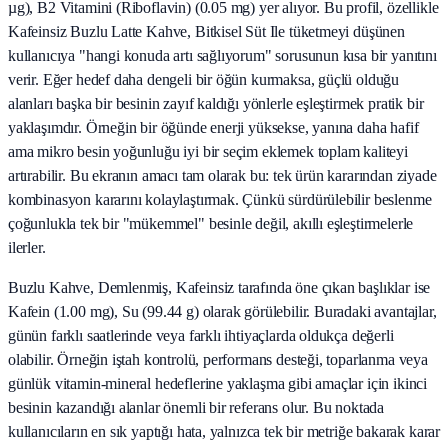
µg), B2 Vitamini (Riboflavin) (0.05 mg) yer alıyor. Bu profil, özellikle
Kafeinsiz Buzlu Latte Kahve, Bitkisel Süt Ile tüketmeyi düşünen
kullanıcıya "hangi konuda artı sağlıyorum" sorusunun kısa bir yanıtını
verir. Eğer hedef daha dengeli bir öğün kurmaksa, güçlü olduğu
alanları başka bir besinin zayıf kaldığı yönlerle eşleştirmek pratik bir
yaklaşımdır. Örneğin bir öğünde enerji yüksekse, yanına daha hafif
ama mikro besin yoğunluğu iyi bir seçim eklemek toplam kaliteyi
artırabilir. Bu ekranın amacı tam olarak bu: tek ürün kararından ziyade
kombinasyon kararını kolaylaştırmak. Çünkü sürdürülebilir beslenme
çoğunlukla tek bir "mükemmel" besinle değil, akıllı eşleştirmelerle
ilerler.
Buzlu Kahve, Demlenmiş, Kafeinsiz tarafında öne çıkan başlıklar ise
Kafein (1.00 mg), Su (99.44 g) olarak görülebilir. Buradaki avantajlar,
günün farklı saatlerinde veya farklı ihtiyaçlarda oldukça değerli
olabilir. Örneğin iştah kontrolü, performans desteği, toparlanma veya
günlük vitamin-mineral hedeflerine yaklaşma gibi amaçlar için ikinci
besinin kazandığı alanlar önemli bir referans olur. Bu noktada
kullanıcıların en sık yaptığı hata, yalnızca tek bir metriğe bakarak karar