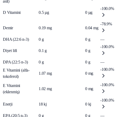
asit)
-100.0%
D Vitamini
0.5
µg
0
µg
-78.9%
Demir
0.19
mg
0.04
mg
DHA (22:6 n-3)
0
g
0
g
—
-100.0%
Diyet lifi
0.1
g
0
g
DPA (22:5 n-3)
0
g
0
g
—
-100.0%
E Vitamini (alfa-
1.07
mg
0
mg
tokoferol)
-100.0%
E Vitamini
1.02
mg
0
mg
(eklenmiş)
-100.0%
Enerji
18
kj
0
kj
EPA (20:5 n-3)
0
g
0
g
—