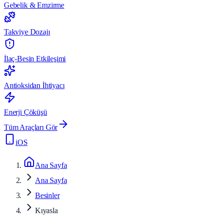
Gebelik & Emzirme
Takviye Dozajı
İlaç-Besin Etkileşimi
Antioksidan İhtiyacı
Enerji Çöküşü
Tüm Araçları Gör
iOS
Ana Sayfa
Ana Sayfa
Besinler
Kıyasla