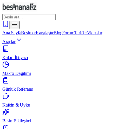
Ana Sayfa
Besinler
Karşılaştır
Blog
Forum
Tarifler
Videolar
Araçlar
Kalori İhtiyacı
Makro Dağılımı
Günlük Referans
Kafein & Uyku
Besin Etkileşimi