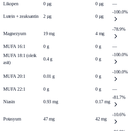
Likopen
0
µg
0
µg
—
-100.0%
Lutein + zeaksantin
2
µg
0
µg
-78.9%
Magnezyum
19
mg
4
mg
MUFA 16:1
0
g
0
g
—
-100.0%
MUFA 18:1 (oleik
0.4
g
0
g
asit)
-100.0%
MUFA 20:1
0.01
g
0
g
MUFA 22:1
0
g
0
g
—
-81.7%
Niasin
0.93
mg
0.17
mg
-10.6%
Potasyum
47
mg
42
mg