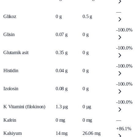
—
Glikoz
0
g
0.5
g
-100.0%
Glisin
0.07
g
0
g
-100.0%
Glutamik asit
0.35
g
0
g
-100.0%
Histidin
0.04
g
0
g
-100.0%
Izolosin
0.08
g
0
g
-100.0%
K Vitamini (filokinon)
1.3
µg
0
µg
Kafein
0
mg
0
mg
—
+86.1%
Kalsiyum
14
mg
26.06
mg