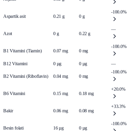
-100.0%
Aspartik asit
0.21
g
0
g
—
Azot
0
g
0.22
g
-100.0%
B1 Vitamini (Tiamin)
0.07
mg
0
mg
B12 Vitamini
0
µg
0
µg
—
-100.0%
B2 Vitamini (Riboflavin)
0.04
mg
0
mg
+20.0%
B6 Vitamini
0.15
mg
0.18
mg
+33.3%
Bakir
0.06
mg
0.08
mg
-100.0%
Besin folati
16
µg
0
µg