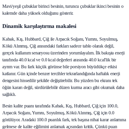
Mavi/yeşil çubuklar birinci besinin, turuncu çubuklar ikinci besinin o
kalemde daha yüksek olduğunu gösterir.
Dinamik karşılaştırma makalesi
Kabak, Kış, Hubbard, Çiğ ile Arpacık Soğanı, Yumru, Soyulmuş,
Kökü Alınmış, Çiğ arasındaki farkları sadece tablo olarak değil,
gerçek kullanım senaryosu üzerinden yorumlayalım. İlk bakışta enerji
tarafında 40.0 kcal ve 0.0 kcal değerleri arasında 40.0 kcal'lik bir
ayrım var. Bu fark küçük görünse bile porsiyon büyüdükçe etkisi
katlanır. Gün içinde benzer tercihler tekrarlandığında haftalık enerji
dengesini hissedilir şekilde değiştirebilir. Bu yüzden bu ekranı tek
öğün kararı değil, sürdürülebilir düzen kurma aracı gibi okumak daha
sağlıklı.
Besin kalite puanı tarafında Kabak, Kış, Hubbard, Çiğ için 100.0,
Arpacık Soğanı, Yumru, Soyulmuş, Kökü Alınmış, Çiğ için 0.0
görülüyor. Aradaki 100.0 puanlık fark, tek başına nihai karar anlamına
gelmese de kalite eğilimini anlamak açısından kritik. Çünkü puan