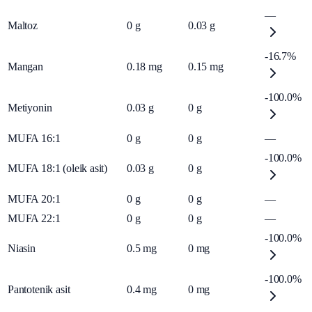
—
Maltoz
0
g
0.03
g
-16.7%
Mangan
0.18
mg
0.15
mg
-100.0%
Metiyonin
0.03
g
0
g
MUFA 16:1
0
g
0
g
—
-100.0%
MUFA 18:1 (oleik asit)
0.03
g
0
g
MUFA 20:1
0
g
0
g
—
MUFA 22:1
0
g
0
g
—
-100.0%
Niasin
0.5
mg
0
mg
-100.0%
Pantotenik asit
0.4
mg
0
mg