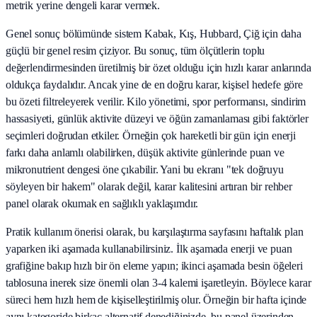
metrik yerine dengeli karar vermek.
Genel sonuç bölümünde sistem Kabak, Kış, Hubbard, Çiğ için daha
güçlü bir genel resim çiziyor. Bu sonuç, tüm ölçütlerin toplu
değerlendirmesinden üretilmiş bir özet olduğu için hızlı karar anlarında
oldukça faydalıdır. Ancak yine de en doğru karar, kişisel hedefe göre
bu özeti filtreleyerek verilir. Kilo yönetimi, spor performansı, sindirim
hassasiyeti, günlük aktivite düzeyi ve öğün zamanlaması gibi faktörler
seçimleri doğrudan etkiler. Örneğin çok hareketli bir gün için enerji
farkı daha anlamlı olabilirken, düşük aktivite günlerinde puan ve
mikronutrient dengesi öne çıkabilir. Yani bu ekranı "tek doğruyu
söyleyen bir hakem" olarak değil, karar kalitesini artıran bir rehber
panel olarak okumak en sağlıklı yaklaşımdır.
Pratik kullanım önerisi olarak, bu karşılaştırma sayfasını haftalık plan
yaparken iki aşamada kullanabilirsiniz. İlk aşamada enerji ve puan
grafiğine bakıp hızlı bir ön eleme yapın; ikinci aşamada besin öğeleri
tablosuna inerek size önemli olan 3-4 kalemi işaretleyin. Böylece karar
süreci hem hızlı hem de kişiselleştirilmiş olur. Örneğin bir hafta içinde
aynı kategoride birkaç alternatif denediğinizde, bu panel üzerinden