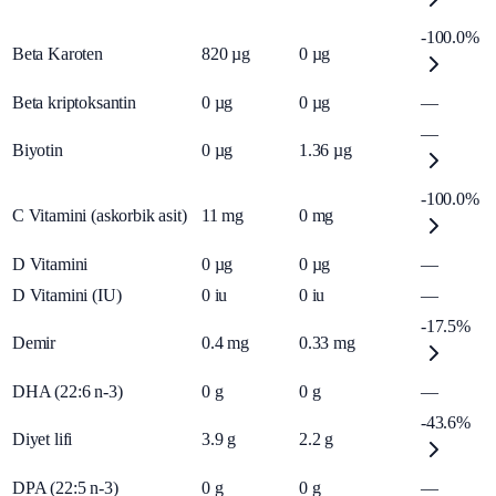
-100.0%
Beta Karoten
820
µg
0
µg
Beta kriptoksantin
0
µg
0
µg
—
—
Biyotin
0
µg
1.36
µg
-100.0%
C Vitamini (askorbik asit)
11
mg
0
mg
D Vitamini
0
µg
0
µg
—
D Vitamini (IU)
0
iu
0
iu
—
-17.5%
Demir
0.4
mg
0.33
mg
DHA (22:6 n-3)
0
g
0
g
—
-43.6%
Diyet lifi
3.9
g
2.2
g
DPA (22:5 n-3)
0
g
0
g
—