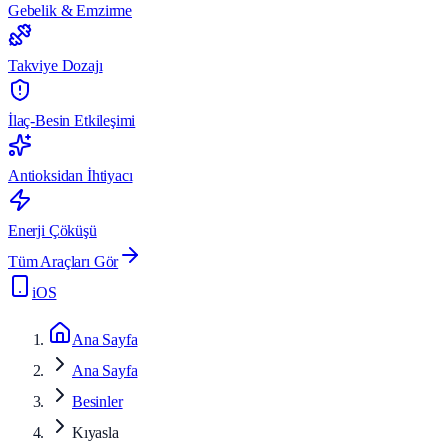
Gebelik & Emzirme
Takviye Dozajı
İlaç-Besin Etkileşimi
Antioksidan İhtiyacı
Enerji Çöküşü
Tüm Araçları Gör
iOS
Ana Sayfa
Ana Sayfa
Besinler
Kıyasla