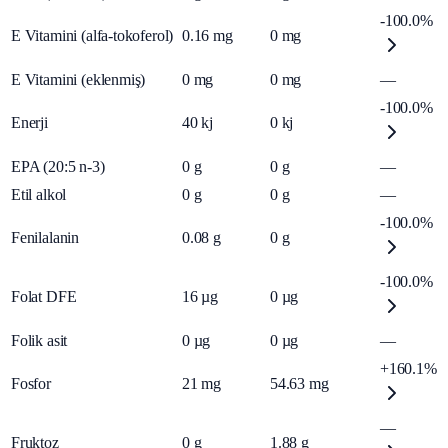
-100.0%
E Vitamini (alfa-tokoferol)
0.16
mg
0
mg
E Vitamini (eklenmiş)
0
mg
0
mg
—
-100.0%
Enerji
40
kj
0
kj
EPA (20:5 n-3)
0
g
0
g
—
Etil alkol
0
g
0
g
—
-100.0%
Fenilalanin
0.08
g
0
g
-100.0%
Folat DFE
16
µg
0
µg
Folik asit
0
µg
0
µg
—
+160.1%
Fosfor
21
mg
54.63
mg
—
Fruktoz
0
g
1.88
g