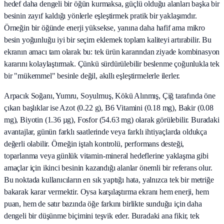
hedef daha dengeli bir öğün kurmaksa, güçlü olduğu alanları başka bir
besinin zayıf kaldığı yönlerle eşleştirmek pratik bir yaklaşımdır.
Örneğin bir öğünde enerji yüksekse, yanına daha hafif ama mikro
besin yoğunluğu iyi bir seçim eklemek toplam kaliteyi artırabilir. Bu
ekranın amacı tam olarak bu: tek ürün kararından ziyade kombinasyon
kararını kolaylaştırmak. Çünkü sürdürülebilir beslenme çoğunlukla tek
bir "mükemmel" besinle değil, akıllı eşleştirmelerle ilerler.
Arpacık Soğanı, Yumru, Soyulmuş, Kökü Alınmış, Çiğ tarafında öne
çıkan başlıklar ise Azot (0.22 g), B6 Vitamini (0.18 mg), Bakir (0.08
mg), Biyotin (1.36 µg), Fosfor (54.63 mg) olarak görülebilir. Buradaki
avantajlar, günün farklı saatlerinde veya farklı ihtiyaçlarda oldukça
değerli olabilir. Örneğin iştah kontrolü, performans desteği,
toparlanma veya günlük vitamin-mineral hedeflerine yaklaşma gibi
amaçlar için ikinci besinin kazandığı alanlar önemli bir referans olur.
Bu noktada kullanıcıların en sık yaptığı hata, yalnızca tek bir metriğe
bakarak karar vermektir. Oysa karşılaştırma ekranı hem enerji, hem
puan, hem de satır bazında öğe farkını birlikte sunduğu için daha
dengeli bir düşünme biçimini teşvik eder. Buradaki ana fikir, tek