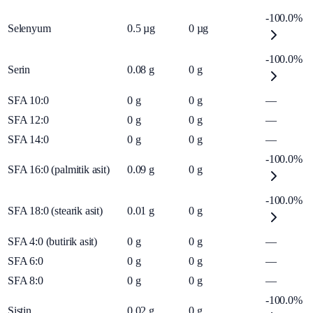
-100.0%
Selenyum
0.5
µg
0
µg
-100.0%
Serin
0.08
g
0
g
SFA 10:0
0
g
0
g
—
SFA 12:0
0
g
0
g
—
SFA 14:0
0
g
0
g
—
-100.0%
SFA 16:0 (palmitik asit)
0.09
g
0
g
-100.0%
SFA 18:0 (stearik asit)
0.01
g
0
g
SFA 4:0 (butirik asit)
0
g
0
g
—
SFA 6:0
0
g
0
g
—
SFA 8:0
0
g
0
g
—
-100.0%
Sistin
0.02
g
0
g