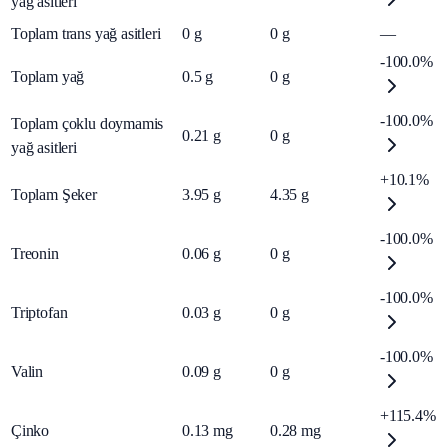
yağ asitleri
Toplam trans yağ asitleri
0
g
0
g
—
-100.0%
Toplam yağ
0.5
g
0
g
-100.0%
Toplam çoklu doymamis
0.21
g
0
g
yağ asitleri
+10.1%
Toplam Şeker
3.95
g
4.35
g
-100.0%
Treonin
0.06
g
0
g
-100.0%
Triptofan
0.03
g
0
g
-100.0%
Valin
0.09
g
0
g
+115.4%
Çinko
0.13
mg
0.28
mg