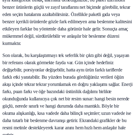
benzer ürünlerin güçlü ve zayıf taraflarını net biçimde görebilir, tekrar
eden seçim hatalarını azaltabilirsiniz. Özellikle paketli gıda veya
benzer içerikli ürünlerde gözle fark edilmeyen ama beslenme kalitesini
etkileyen farklar bu yöntemle daha görünür hale gelir. Sonuçta amaç
mükemmel değil, sürdürülebilir ve anlaşılır bir beslenme düzeni
kurmaktır.
Son olarak, bu karşılaştırmayı tek seferlik bir çıktı gibi değil, yaşayan
bir referans olarak görmekte fayda var. Gün içinde hedefiniz
değişebilir, porsiyonlar değişebilir, hatta aynı ürün farklı tariflerde
farklı etki yaratabilir. Bu yüzden burada gördüğünüz verileri öğün
akışı içinde tekrar tekrar yorumlamak en doğru yaklaşımı sağlar. Enerji
farkı, puan farkı ve öğe bazındaki üstünlük dağılımı birlikte
okunduğunda kullanıcıya çok net bir resim sunar: hangi besin nerede
güçlü, nerede sınırlı ve hangi durumda daha mantıklı. Böyle bir
okuma alışkanlığı, kısa vadede daha bilinçli seçimler; uzun vadede ise
daha tutarlı bir beslenme davranışı getirir. Ekrandaki grafikler de bu
resmi metinle destekleyerek karar anını hem hızlı hem anlaşılır hale
getirir.