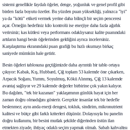
sistemi genellikle faydalı öğeler, denge, yoğunluk ve genel profil gibi
birden fazla boyutu özetler. Bu yüzden puan yüksekliği, yalnızca "iyi"
ya da "kötü" etiketi vermek yerine daha bilinçli bir seçim penceresi
açar. Örneğin hedefiniz kilo kontrolü ise enerjiye daha fazla ağırlık
verirsiniz; kas kütlesi veya performans odaklıysanız kalite puanındaki
artıların hangi besin öğelerinden geldiğini ayrıca incelersiniz.
Karşılaştırma ekranındaki puan grafiği bu hızlı okumayı birkaç
saniyede mümkün hale getirir.
Besin öğeleri tablosuna geçtiğimizde daha ayrıntılı bir tablo ortaya
çıkıyor: Kabak, Kış, Hubbard, Çiğ toplam 53 kalemde öne çıkarken,
Arpacık Soğanı, Yumru, Soyulmuş, Kökü Alınmış, Çiğ 13 kalemde
avantaj sağlıyor ve 29 kalemde değerler birbirine çok yakın kalıyor.
Bu dağılım, "tek bir kazanan" yaklaşımının günlük hayat için her
zaman doğru olmadığını gösterir. Gerçekte insanlar tek bir hedefle
beslenmez; aynı anda enerji dengesi, tokluk, sindirim, mikronutrient
kalitesi ve bütçe gibi farklı kriterleri düşünür. Dolayısıyla bu panelin
doğru kullanımı, bir besini mutlak şekilde diğerinden üstün ilan
etmekten ziyade, ihtiyaç odaklı seçim yapmak olmalı. Sabah kahvaltısı