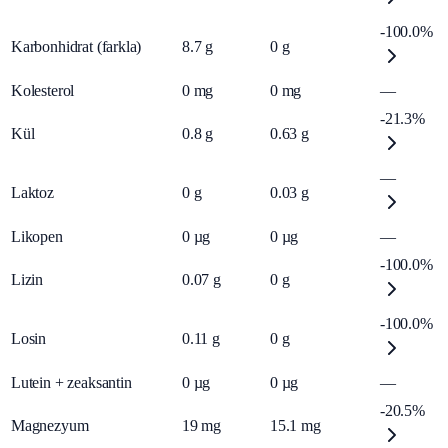
-100.0%
Karbonhidrat (farkla)
8.7
g
0
g
Kolesterol
0
mg
0
mg
—
-21.3%
Kül
0.8
g
0.63
g
—
Laktoz
0
g
0.03
g
Likopen
0
µg
0
µg
—
-100.0%
Lizin
0.07
g
0
g
-100.0%
Losin
0.11
g
0
g
Lutein + zeaksantin
0
µg
0
µg
—
-20.5%
Magnezyum
19
mg
15.1
mg