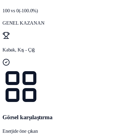
100
vs
0
(
-100.0
%)
GENEL KAZANAN
Kabak, Kış - Çiğ
Görsel karşılaştırma
Enerjide öne çıkan