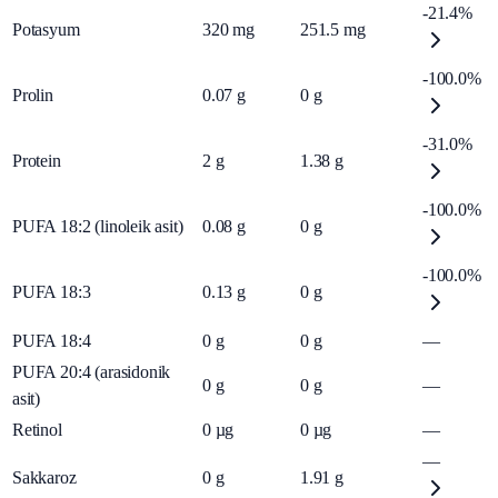
-21.4%
Potasyum
320
mg
251.5
mg
-100.0%
Prolin
0.07
g
0
g
-31.0%
Protein
2
g
1.38
g
-100.0%
PUFA 18:2 (linoleik asit)
0.08
g
0
g
-100.0%
PUFA 18:3
0.13
g
0
g
PUFA 18:4
0
g
0
g
—
PUFA 20:4 (arasidonik
0
g
0
g
—
asit)
Retinol
0
µg
0
µg
—
—
Sakkaroz
0
g
1.91
g