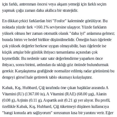
için farklı, antrenman öncesi veya akşam yemeği için farklı seçim
yapmak çoğu zaman daha akıllıca bir stratejidir.
En dikkat çekici farklardan biri "Fosfor" kaleminde görülüyor. Bu
noktada yüzde fark +160.1% seviyesine ulaşıyor. Yüzde farkların
yüksek olması her zaman otomatik olarak "daha iyi" anlamına gelmez;
burada birim ve hedef birlikte düşünülmelidir. Örneğin bazı öğelerde
çok yüksek değerler herkese uygun olmayabilir, bazı öğelerde ise
küçük artışlar bile günlük ihtiyacı tamamlama açısından çok
kıymetlidir. Bu nedenle satır satır değerlendirme yaparken önce
ihtiyacı, sonra birimi, ardından da sıklığı göz önünde bulundurmak
gerekir. Karşılaştırma grafiğinde normalize edilmiş radar görünümü bu
dengeyi görsel hale getirerek tablo okumayı kolaylaştırır.
Kabak, Kış, Hubbard, Çiğ tarafında öne çıkan başlıklar arasında A
Vitamini (IU) (1367.00 iu), A Vitamini (RAE) (68.00 µg), Alanin
(0.08 g), Arjinin (0.11 g), Aspartik asit (0.21 g) yer alıyor. Bu profil,
özellikle Kabak, Kış, Hubbard, Çiğ tüketmeyi düşünen kullanıcıya
"hangi konuda artı sağlıyorum" sorusunun kısa bir yanıtını verir. Eğer