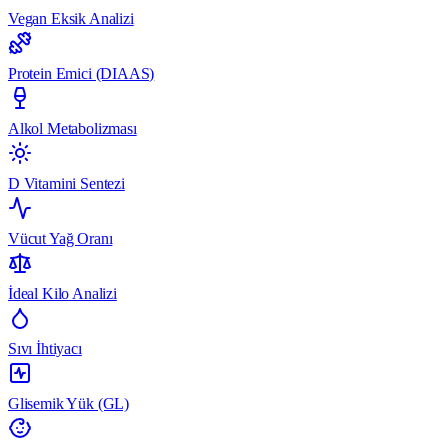
Vegan Eksik Analizi
Protein Emici (DIAAS)
Alkol Metabolizması
D Vitamini Sentezi
Vücut Yağ Oranı
İdeal Kilo Analizi
Sıvı İhtiyacı
Glisemik Yük (GL)