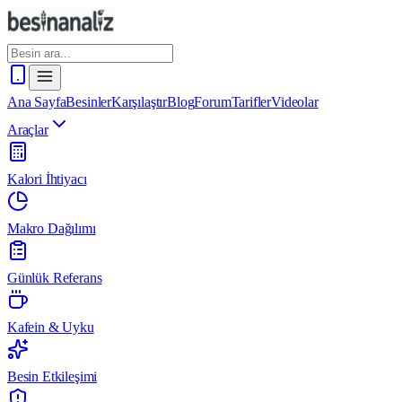
Ana Sayfa
Besinler
Karşılaştır
Blog
Forum
Tarifler
Videolar
Araçlar
Kalori İhtiyacı
Makro Dağılımı
Günlük Referans
Kafein & Uyku
Besin Etkileşimi