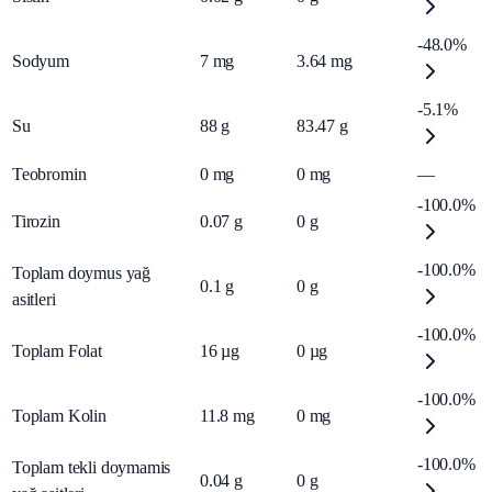
-48.0%
Sodyum
7
mg
3.64
mg
-5.1%
Su
88
g
83.47
g
Teobromin
0
mg
0
mg
—
-100.0%
Tirozin
0.07
g
0
g
-100.0%
Toplam doymus yağ
0.1
g
0
g
asitleri
-100.0%
Toplam Folat
16
µg
0
µg
-100.0%
Toplam Kolin
11.8
mg
0
mg
-100.0%
Toplam tekli doymamis
0.04
g
0
g