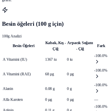
Besin öğeleri (100 g için)
100g Analizi
Kabak, Kış -
Arpacık Soğanı
Besin Öğeleri
Fark
Çiğ
- Çiğ
-100.0%
A Vitamini (IU)
1367
iu
0
iu
-100.0%
A Vitamini (RAE)
68
µg
0
µg
-100.0%
Alanin
0.08
g
0
g
Alfa Karoten
0
µg
0
µg
—
-100.0%
Arjinin
0.11
g
0
g