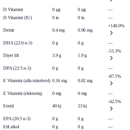
D Vitamini
0
µg
0
µg
—
D Vitamini (IU)
0
iu
0
iu
—
+140.0%
Demir
0.4
mg
0.96
mg
DHA (22:6 n-3)
0
g
0
g
—
-51.3%
Diyet lifi
3.9
g
1.9
g
DPA (22:5 n-3)
0
g
0
g
—
-87.5%
E Vitamini (alfa-tokoferol)
0.16
mg
0.02
mg
E Vitamini (eklenmiş)
0
mg
0
mg
—
-42.5%
Enerji
40
kj
23
kj
EPA (20:5 n-3)
0
g
0
g
—
Etil alkol
0
g
0
g
—