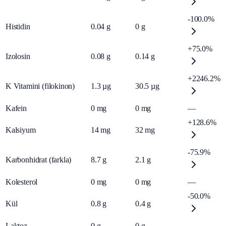
-100.0%
Histidin
0.04
g
0
g
+75.0%
Izolosin
0.08
g
0.14
g
+2246.2%
K Vitamini (filokinon)
1.3
µg
30.5
µg
Kafein
0
mg
0
mg
—
+128.6%
Kalsiyum
14
mg
32
mg
-75.9%
Karbonhidrat (farkla)
8.7
g
2.1
g
Kolesterol
0
mg
0
mg
—
-50.0%
Kül
0.8
g
0.4
g
Laktoz
0
g
0
g
—