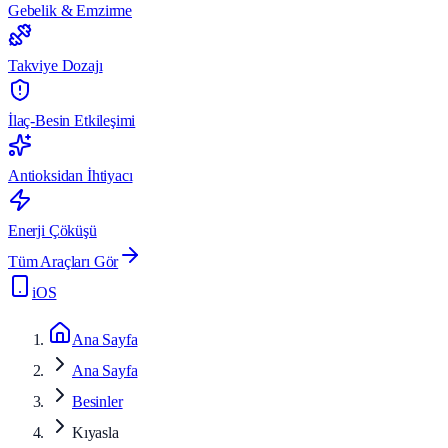
Gebelik & Emzirme
Takviye Dozajı
İlaç-Besin Etkileşimi
Antioksidan İhtiyacı
Enerji Çöküşü
Tüm Araçları Gör
iOS
Ana Sayfa
Ana Sayfa
Besinler
Kıyasla