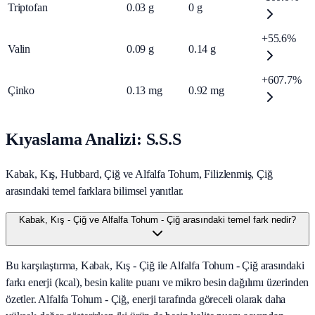
Triptofan
0.03
g
0
g
+55.6%
Valin
0.09
g
0.14
g
+607.7%
Çinko
0.13
mg
0.92
mg
Kıyaslama Analizi: S.S.S
Kabak, Kış, Hubbard, Çiğ ve Alfalfa Tohum, Filizlenmiş, Çiğ
arasındaki temel farklara bilimsel yanıtlar.
Kabak, Kış - Çiğ ve Alfalfa Tohum - Çiğ arasındaki temel fark nedir?
Bu karşılaştırma, Kabak, Kış - Çiğ ile Alfalfa Tohum - Çiğ arasındaki
farkı enerji (kcal), besin kalite puanı ve mikro besin dağılımı üzerinden
özetler. Alfalfa Tohum - Çiğ, enerji tarafında göreceli olarak daha