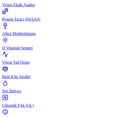
Vegan Eksik Analizi
Protein Emici (DIAAS)
Alkol Metabolizması
D Vitamini Sentezi
Vücut Yağ Oranı
İdeal Kilo Analizi
Sıvı İhtiyacı
Glisemik Yük (GL)