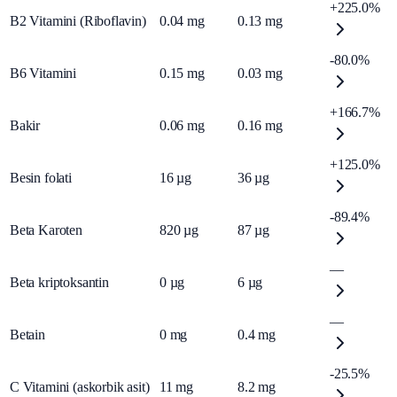
+225.0%
B2 Vitamini (Riboflavin)
0.04
mg
0.13
mg
-80.0%
B6 Vitamini
0.15
mg
0.03
mg
+166.7%
Bakir
0.06
mg
0.16
mg
+125.0%
Besin folati
16
µg
36
µg
-89.4%
Beta Karoten
820
µg
87
µg
—
Beta kriptoksantin
0
µg
6
µg
—
Betain
0
mg
0.4
mg
-25.5%
C Vitamini (askorbik asit)
11
mg
8.2
mg