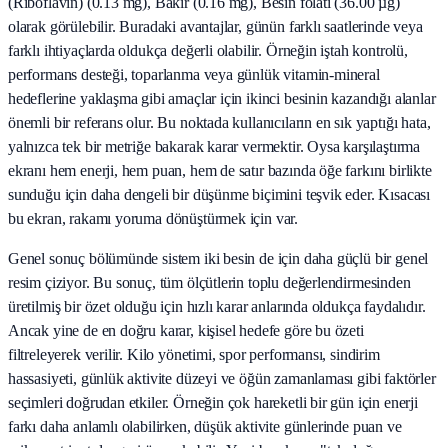
(Riboflavin) (0.13 mg), Bakir (0.16 mg), Besin folati (36.00 µg)
olarak görülebilir. Buradaki avantajlar, günün farklı saatlerinde veya
farklı ihtiyaçlarda oldukça değerli olabilir. Örneğin iştah kontrolü,
performans desteği, toparlanma veya günlük vitamin-mineral
hedeflerine yaklaşma gibi amaçlar için ikinci besinin kazandığı alanlar
önemli bir referans olur. Bu noktada kullanıcıların en sık yaptığı hata,
yalnızca tek bir metriğe bakarak karar vermektir. Oysa karşılaştırma
ekranı hem enerji, hem puan, hem de satır bazında öğe farkını birlikte
sunduğu için daha dengeli bir düşünme biçimini teşvik eder. Kısacası
bu ekran, rakamı yoruma dönüştürmek için var.
Genel sonuç bölümünde sistem iki besin de için daha güçlü bir genel
resim çiziyor. Bu sonuç, tüm ölçütlerin toplu değerlendirmesinden
üretilmiş bir özet olduğu için hızlı karar anlarında oldukça faydalıdır.
Ancak yine de en doğru karar, kişisel hedefe göre bu özeti
filtreleyerek verilir. Kilo yönetimi, spor performansı, sindirim
hassasiyeti, günlük aktivite düzeyi ve öğün zamanlaması gibi faktörler
seçimleri doğrudan etkiler. Örneğin çok hareketli bir gün için enerji
farkı daha anlamlı olabilirken, düşük aktivite günlerinde puan ve