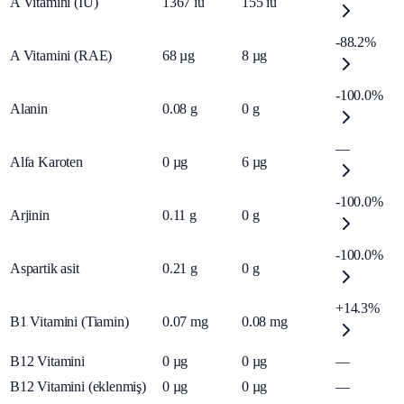
A Vitamini (IU)
1367
iu
155
iu
-88.2%
A Vitamini (RAE)
68
µg
8
µg
-100.0%
Alanin
0.08
g
0
g
—
Alfa Karoten
0
µg
6
µg
-100.0%
Arjinin
0.11
g
0
g
-100.0%
Aspartik asit
0.21
g
0
g
+14.3%
B1 Vitamini (Tiamin)
0.07
mg
0.08
mg
B12 Vitamini
0
µg
0
µg
—
B12 Vitamini (eklenmiş)
0
µg
0
µg
—