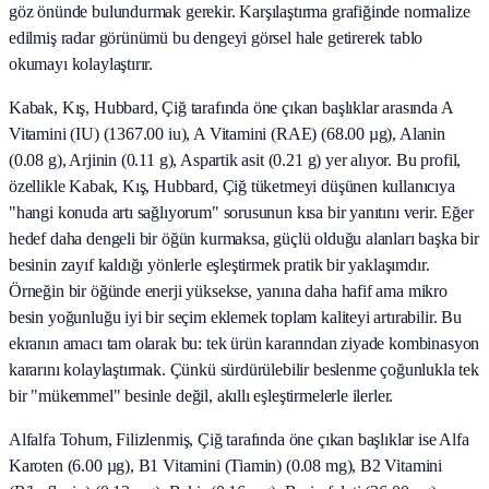
göz önünde bulundurmak gerekir. Karşılaştırma grafiğinde normalize
edilmiş radar görünümü bu dengeyi görsel hale getirerek tablo
okumayı kolaylaştırır.
Kabak, Kış, Hubbard, Çiğ tarafında öne çıkan başlıklar arasında A
Vitamini (IU) (1367.00 iu), A Vitamini (RAE) (68.00 µg), Alanin
(0.08 g), Arjinin (0.11 g), Aspartik asit (0.21 g) yer alıyor. Bu profil,
özellikle Kabak, Kış, Hubbard, Çiğ tüketmeyi düşünen kullanıcıya
"hangi konuda artı sağlıyorum" sorusunun kısa bir yanıtını verir. Eğer
hedef daha dengeli bir öğün kurmaksa, güçlü olduğu alanları başka bir
besinin zayıf kaldığı yönlerle eşleştirmek pratik bir yaklaşımdır.
Örneğin bir öğünde enerji yüksekse, yanına daha hafif ama mikro
besin yoğunluğu iyi bir seçim eklemek toplam kaliteyi artırabilir. Bu
ekranın amacı tam olarak bu: tek ürün kararından ziyade kombinasyon
kararını kolaylaştırmak. Çünkü sürdürülebilir beslenme çoğunlukla tek
bir "mükemmel" besinle değil, akıllı eşleştirmelerle ilerler.
Alfalfa Tohum, Filizlenmiş, Çiğ tarafında öne çıkan başlıklar ise Alfa
Karoten (6.00 µg), B1 Vitamini (Tiamin) (0.08 mg), B2 Vitamini