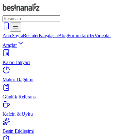
Ana Sayfa
Besinler
Karşılaştır
Blog
Forum
Tarifler
Videolar
Araçlar
Kalori İhtiyacı
Makro Dağılımı
Günlük Referans
Kafein & Uyku
Besin Etkileşimi