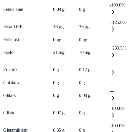
-100.0%
Fenilalanin
0.08
g
0
g
+125.0%
Folat DFE
16
µg
36
µg
Folik asit
0
µg
0
µg
—
+233.3%
Fosfor
21
mg
70
mg
—
Fruktoz
0
g
0.12
g
Galaktoz
0
g
0
g
—
—
Glikoz
0
g
0.08
g
-100.0%
Glisin
0.07
g
0
g
-100.0%
Glutamik asit
0.35
g
0
g