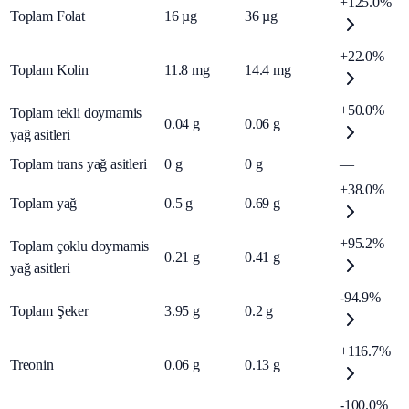
+125.0%
Toplam Folat
16
µg
36
µg
+22.0%
Toplam Kolin
11.8
mg
14.4
mg
+50.0%
Toplam tekli doymamis
0.04
g
0.06
g
yağ asitleri
Toplam trans yağ asitleri
0
g
0
g
—
+38.0%
Toplam yağ
0.5
g
0.69
g
+95.2%
Toplam çoklu doymamis
0.21
g
0.41
g
yağ asitleri
-94.9%
Toplam Şeker
3.95
g
0.2
g
+116.7%
Treonin
0.06
g
0.13
g
-100.0%