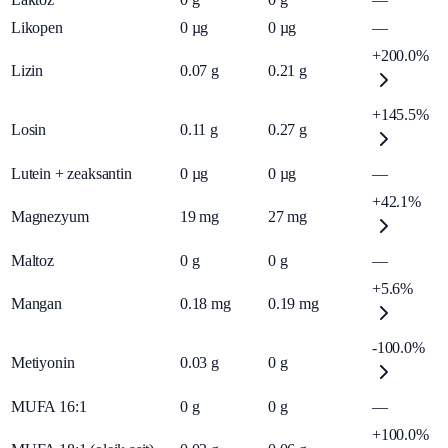
Likopen
0
µg
0
µg
—
+200.0%
Lizin
0.07
g
0.21
g
+145.5%
Losin
0.11
g
0.27
g
Lutein + zeaksantin
0
µg
0
µg
—
+42.1%
Magnezyum
19
mg
27
mg
Maltoz
0
g
0
g
—
+5.6%
Mangan
0.18
mg
0.19
mg
-100.0%
Metiyonin
0.03
g
0
g
MUFA 16:1
0
g
0
g
—
+100.0%