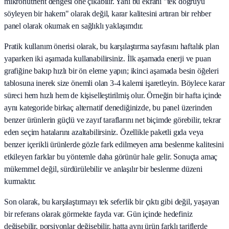
mikronutrient dengesi öne çıkabilir. Yani bu ekranı "tek doğruyu
söyleyen bir hakem" olarak değil, karar kalitesini artıran bir rehber
panel olarak okumak en sağlıklı yaklaşımdır.
Pratik kullanım önerisi olarak, bu karşılaştırma sayfasını haftalık plan
yaparken iki aşamada kullanabilirsiniz. İlk aşamada enerji ve puan
grafiğine bakıp hızlı bir ön eleme yapın; ikinci aşamada besin öğeleri
tablosuna inerek size önemli olan 3-4 kalemi işaretleyin. Böylece karar
süreci hem hızlı hem de kişiselleştirilmiş olur. Örneğin bir hafta içinde
aynı kategoride birkaç alternatif denediğinizde, bu panel üzerinden
benzer ürünlerin güçlü ve zayıf taraflarını net biçimde görebilir, tekrar
eden seçim hatalarını azaltabilirsiniz. Özellikle paketli gıda veya
benzer içerikli ürünlerde gözle fark edilmeyen ama beslenme kalitesini
etkileyen farklar bu yöntemle daha görünür hale gelir. Sonuçta amaç
mükemmel değil, sürdürülebilir ve anlaşılır bir beslenme düzeni
kurmaktır.
Son olarak, bu karşılaştırmayı tek seferlik bir çıktı gibi değil, yaşayan
bir referans olarak görmekte fayda var. Gün içinde hedefiniz
değişebilir, porsiyonlar değişebilir, hatta aynı ürün farklı tariflerde