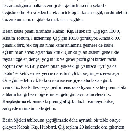
tekrarlandığında haftalık enerji dengesini hissedilir şekilde
değiştirebilir. Bu yüzden bu ekranı tek öğün kararı değil, sürdürülebilir
düzen kurma aracı gibi okumak daha sağlıklı.
Besin kalite puanı tarafında Kabak, Kış, Hubbard, Çiğ için 100.0,
Alfalfa Tohum, Filizlenmiş, Çiğ için 100.0 görülüyor. Aradaki 0.0
puanlık fark, tek başına nihai karar anlamına gelmese de kalite
eğilimini anlamak açısından kritik. Çünkü puan sistemi genellikle
faydalı öğeler, denge, yoğunluk ve genel profil gibi birden fazla
boyutu özetler. Bu yüzden puan yüksekliği, yalnızca "iyi" ya da
"kötü" etiketi vermek yerine daha bilinçli bir seçim penceresi açar.
Örneğin hedefiniz kilo kontrolü ise enerjiye daha fazla ağırlık
verirsiniz; kas kütlesi veya performans odaklıysanız kalite puanındaki
artıların hangi besin öğelerinden geldiğini ayrıca incelersiniz.
Karşılaştırma ekranındaki puan grafiği bu hızlı okumayı birkaç
saniyede mümkün hale getirir.
Besin öğeleri tablosuna geçtiğimizde daha ayrıntılı bir tablo ortaya
çıkıyor: Kabak, Kış, Hubbard, Çiğ toplam 29 kalemde öne çıkarken,