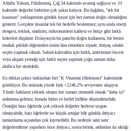
Alfalfa Tohum, Filizlenmiş, Çiğ 34 kalemde avantaj sağlıyor ve 33
kalemde değerler birbirine çok yakın kalıyor. Bu dağılım, "tek bir
kazanan" yaklaşımının günlük hayat için her zaman doğru olmadığını
gösterir. Gerçekte insanlar tek bir hedefle beslenmez; aynı anda enerji
dengesi, tokluk, sindirim, mikronutrient kalitesi ve bütçe gibi farklı
kriterleri düşünür. Dolayısıyla bu panelin doğru kullanımı, bir besini
mutlak şekilde diğerinden üstün ilan etmekten ziyade, ihtiyaç odaklı
seçim yapmak olmalı. Sabah kahvaltısı için farklı, antrenman öncesi
veya akşam yemeği için farklı seçim yapmak çoğu zaman daha
akıllıca bir stratejidir.
En dikkat çekici farklardan biri "K Vitamini (filokinon)" kaleminde
görülüyor. Bu noktada yüzde fark +2246.2% seviyesine ulaşıyor.
Yüzde farkların yüksek olması her zaman otomatik olarak "daha iyi"
anlamına gelmez; burada birim ve hedef birlikte düşünülmelidir.
Örneğin bazı öğelerde çok yüksek değerler herkese uygun
olmayabilir, bazı öğelerde ise küçük artışlar bile günlük ihtiyacı
tamamlama açısından çok kıymetlidir. Bu nedenle satır satır
değerlendirme yaparken önce ihtiyacı, sonra birimi, ardından da sıklığı