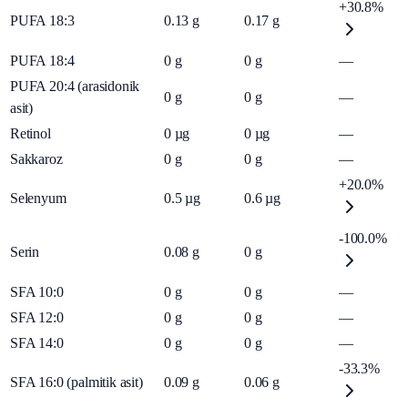
+30.8%
PUFA 18:3
0.13
g
0.17
g
PUFA 18:4
0
g
0
g
—
PUFA 20:4 (arasidonik
0
g
0
g
—
asit)
Retinol
0
µg
0
µg
—
Sakkaroz
0
g
0
g
—
+20.0%
Selenyum
0.5
µg
0.6
µg
-100.0%
Serin
0.08
g
0
g
SFA 10:0
0
g
0
g
—
SFA 12:0
0
g
0
g
—
SFA 14:0
0
g
0
g
—
-33.3%
SFA 16:0 (palmitik asit)
0.09
g
0.06
g