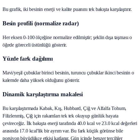
Bu grafik, iki besinin enerji ve kalite puanını tek bakışta karşılaştırır.
Besin profili (normalize radar)
Her eksen 0-100 ölçeğine normalize edilmiştir; şeklin dışa taşması o
öğede göreceli üstünlüğü gösterir.
Yüzde fark dağılımı
Mavi/yeşil çubuklar birinci besinin, turuncu çubuklar ikinci besinin o
kalemde daha yüksek olduğunu gösterir.
Dinamik karşılaştırma makalesi
Bu karşılaştırmada Kabak, Kış, Hubbard, Çiğ ve Alfalfa Tohum,
Filizlenmiş, Çiğ için rakamları tek tek okuyup günlük hayata
çevireceğiz. İlk bakışta enerji tarafında 40.0 kcal ve 23.0 kcal değerleri
arasında 17.0 kcal'lik bir ayrım var. Bu fark küçük görünse bile
porsiyon büyüdükçe etkisi katlanır. Gün içinde benzer tercihler