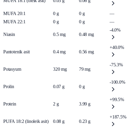
MUFA 18:1 (oleik asit)
0.03
g
0.06
g
MUFA 20:1
0
g
0
g
—
MUFA 22:1
0
g
0
g
—
-4.0%
Niasin
0.5
mg
0.48
mg
+40.0%
Pantotenik asit
0.4
mg
0.56
mg
-75.3%
Potasyum
320
mg
79
mg
-100.0%
Prolin
0.07
g
0
g
+99.5%
Protein
2
g
3.99
g
+187.5%
PUFA 18:2 (linoleik asit)
0.08
g
0.23
g