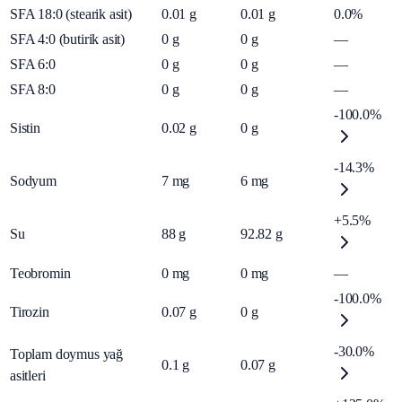
SFA 18:0 (stearik asit)
0.01
g
0.01
g
0.0%
SFA 4:0 (butirik asit)
0
g
0
g
—
SFA 6:0
0
g
0
g
—
SFA 8:0
0
g
0
g
—
-100.0%
Sistin
0.02
g
0
g
-14.3%
Sodyum
7
mg
6
mg
+5.5%
Su
88
g
92.82
g
Teobromin
0
mg
0
mg
—
-100.0%
Tirozin
0.07
g
0
g
-30.0%
Toplam doymus yağ
0.1
g
0.07
g
asitleri