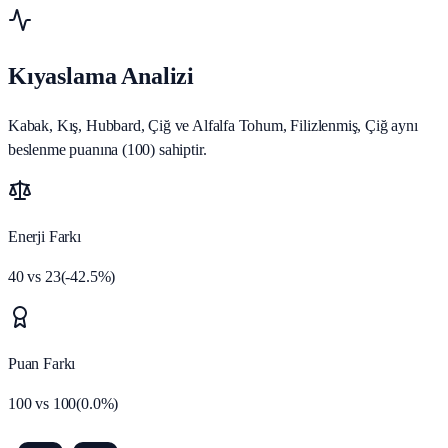
Kıyaslama Analizi
Kabak, Kış, Hubbard, Çiğ ve Alfalfa Tohum, Filizlenmiş, Çiğ aynı
beslenme puanına (100) sahiptir.
Enerji Farkı
40
vs
23
(
-42.5
%)
Puan Farkı
100
vs
100
(
0.0
%)