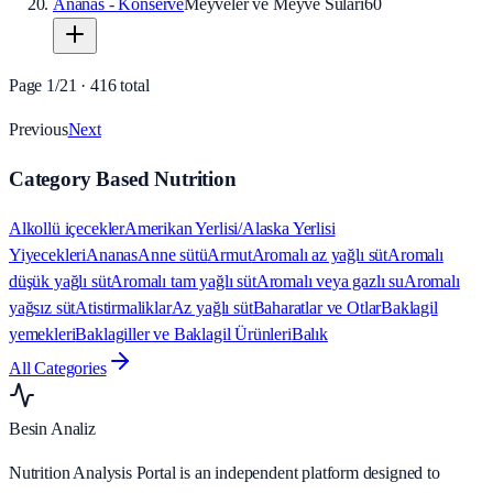
Ananas - Konserve
Meyveler ve Meyve Suları
60
Page
1
/
21
·
416
total
Previous
Next
Category Based Nutrition
Alkollü içecekler
Amerikan Yerlisi/Alaska Yerlisi
Yiyecekleri
Ananas
Anne sütü
Armut
Aromalı az yağlı süt
Aromalı
düşük yağlı süt
Aromalı tam yağlı süt
Aromalı veya gazlı su
Aromalı
yağsız süt
Atistirmaliklar
Az yağlı süt
Baharatlar ve Otlar
Baklagil
yemekleri
Baklagiller ve Baklagil Ürünleri
Balık
All Categories
Besin Analiz
Nutrition Analysis Portal is an independent platform designed to