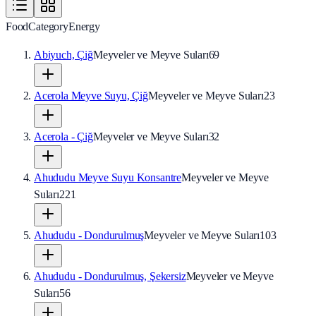
Food
Category
Energy
Abiyuch, Çiğ
Meyveler ve Meyve Suları
69
Acerola Meyve Suyu, Çiğ
Meyveler ve Meyve Suları
23
Acerola - Çiğ
Meyveler ve Meyve Suları
32
Ahududu Meyve Suyu Konsantre
Meyveler ve Meyve
Suları
221
Ahududu - Dondurulmuş
Meyveler ve Meyve Suları
103
Ahududu - Dondurulmuş, Şekersiz
Meyveler ve Meyve
Suları
56