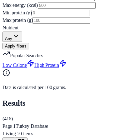
Max energy (kcal)
Min protein (g)
Max protein (g)
Nutrient
Any
Apply filters
Popular Searches
Low Calorie
High Protein
Data is calculated per 100 grams.
Results
(
416
)
Page 1
Turkey Database
Listing 20 items