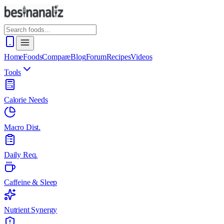
Home
Foods
Compare
Blog
Forum
Recipes
Videos
Tools
Calorie Needs
Macro Dist.
Daily Req.
Caffeine & Sleep
Nutrient Synergy