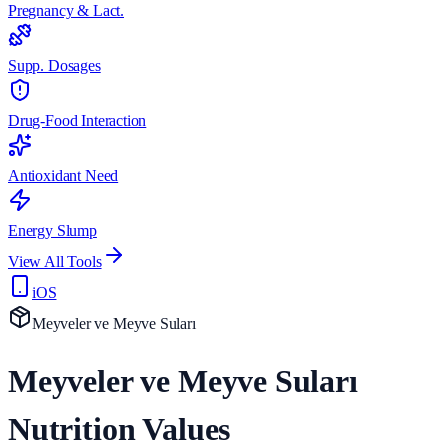
Pregnancy & Lact.
Supp. Dosages
Drug-Food Interaction
Antioxidant Need
Energy Slump
View All Tools
iOS
Meyveler ve Meyve Suları
Meyveler ve Meyve Suları
Nutrition Values