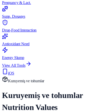
Pregnancy & Lact.
Supp. Dosages
Drug-Food Interaction
Antioxidant Need
Energy Slump
View All Tools
iOS
Kuruyemiş ve tohumlar
Kuruyemiş ve tohumlar
Nutrition Values