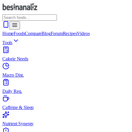
Home
Foods
Compare
Blog
Forum
Recipes
Videos
Tools
Calorie Needs
Macro Dist.
Daily Req.
Caffeine & Sleep
Nutrient Synergy