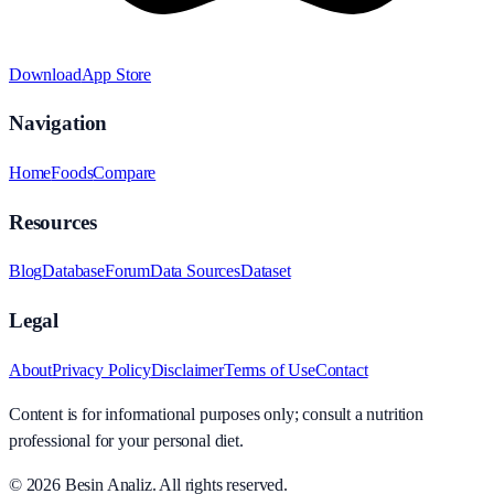
Download
App Store
Navigation
Home
Foods
Compare
Resources
Blog
Database
Forum
Data Sources
Dataset
Legal
About
Privacy Policy
Disclaimer
Terms of Use
Contact
Content is for informational purposes only; consult a nutrition
professional for your personal diet.
© 2026
Besin Analiz
.
All rights reserved.