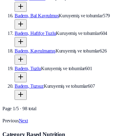
Badem, Bal Kavrulmuş
Kuruyemiş ve tohumlar
579
Badem, Hafifçe Tuzlu
Kuruyemiş ve tohumlar
604
Badem, Kavrulmamış
Kuruyemiş ve tohumlar
626
Badem, Tuzlu
Kuruyemiş ve tohumlar
601
Badem, Tuzsuz
Kuruyemiş ve tohumlar
607
Page
1
/
5
·
98
total
Previous
Next
Category Based Nutrition