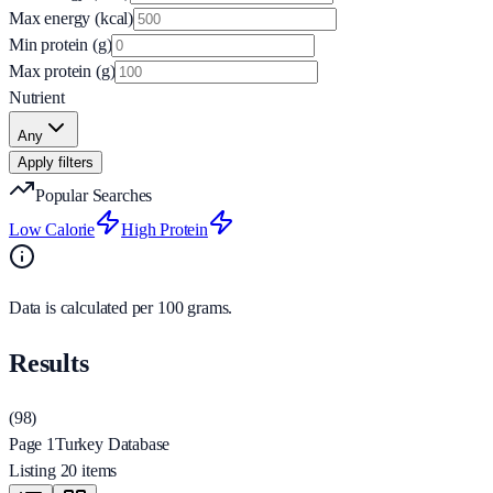
Max energy (kcal)
Min protein (g)
Max protein (g)
Nutrient
Any
Apply filters
Popular Searches
Low Calorie
High Protein
Data is calculated per 100 grams.
Results
(
98
)
Page 1
Turkey Database
Listing 20 items