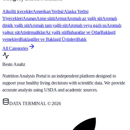
Alkollü içecekler
Amerikan Yerlisi/Alaska Yerlisi
Yiyecekleri
Ananas
Anne sütü
Armut
Aromalı az yağlı süt
Aromalı
düşük yağlı süt
Aromalı tam yağlı süt
Aromalı veya gazlı su
Aromalı
yağsız süt
Atistirmaliklar
Az yağlı süt
Baharatlar ve Otlar
Baklagil
yemekleri
Baklagiller ve Baklagil Ürünleri
Balık
All Categories
Besin Analiz
Nutrition Analysis Portal is an independent platform designed to
support your healthy living decisions with scientific data. We provide
accurate analysis using USDA and academic sources.
DATA TERMINAL © 2026